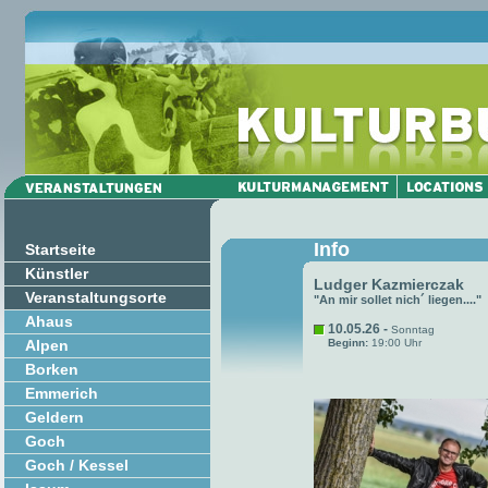
Info
Startseite
Künstler
Ludger Kazmierczak
Veranstaltungsorte
"An mir sollet nich´ liegen...."
Ahaus
10.05.26 -
Sonntag
Alpen
Beginn:
19:00 Uhr
Borken
Emmerich
Geldern
Goch
Goch / Kessel