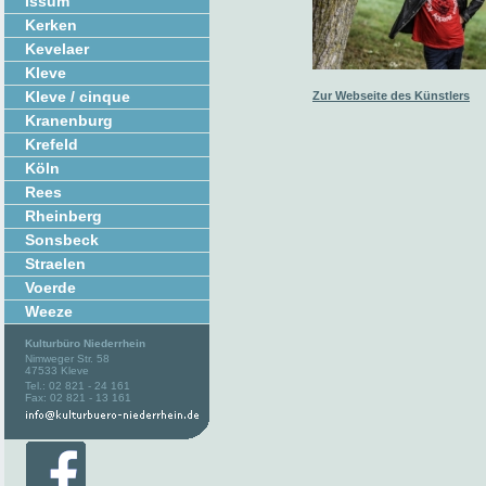
Issum
Kerken
Kevelaer
Kleve
Kleve / cinque
Zur Webseite des Künstlers
Kranenburg
Krefeld
Köln
Rees
Rheinberg
Sonsbeck
Straelen
Voerde
Weeze
Kulturbüro Niederrhein
Nimweger Str. 58
47533 Kleve
Tel.: 02 821 - 24 161
Fax: 02 821 - 13 161