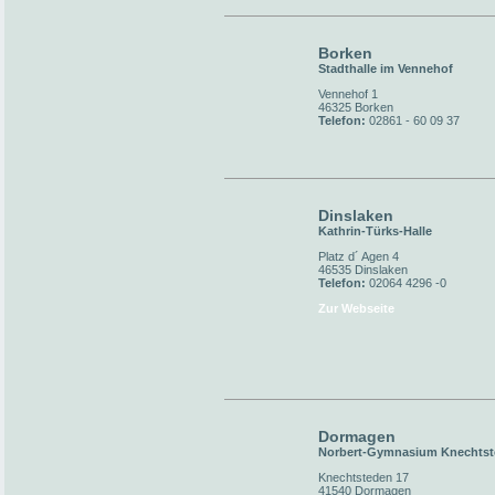
Borken
Stadthalle im Vennehof
Vennehof 1
46325 Borken
Telefon:
02861 - 60 09 37
Dinslaken
Kathrin-Türks-Halle
Platz d´ Agen 4
46535 Dinslaken
Telefon:
02064 4296 -0
Zur Webseite
Dormagen
Norbert-Gymnasium Knechts
Knechtsteden 17
41540 Dormagen