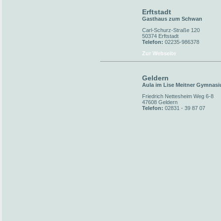
Erftstadt
Gasthaus zum Schwan
Carl-Schurz-Straße 120
50374 Erftstadt
Telefon:
02235-986378
Zur Webseite
Geldern
Aula im Lise Meitner Gymnas
Friedrich Nettesheim Weg 6-8
47608 Geldern
Telefon:
02831 - 39 87 07