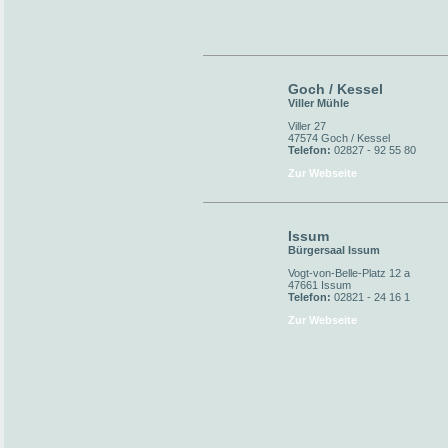
Goch / Kessel
Viller Mühle
Viller 27
47574 Goch / Kessel
Telefon:
02827 - 92 55 80
Zur Webseite
Issum
Bürgersaal Issum
Vogt-von-Belle-Platz 12 a
47661 Issum
Telefon:
02821 - 24 16 1
Zur Webseite