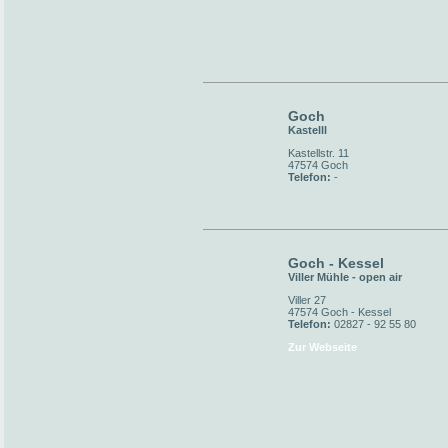
Goch
Kastelll
Kastellstr. 11
47574 Goch
Telefon:
-
Goch - Kessel
Viller Mühle - open air
Viller 27
47574 Goch - Kessel
Telefon:
02827 - 92 55 80
Zur Webseite