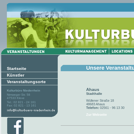
Unsere Veranstalt
Startseite
Künstler
Veranstaltungsorte
Ahaus
Kulturbüro Niederrhein
Stadthalle
Nimweger Str. 58
47533 Kleve
Wüllener Straße 18
Tel.: 02 821 - 24 161
48683 Ahaus
Fax: 02 821 - 13 161
Telefon:
02561 - 96 13 30
Zur Webseite