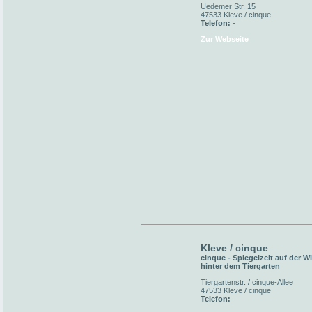
Uedemer Str. 15
47533 Kleve / cinque
Telefon:
-
Zur Webseite
Kleve / cinque
cinque - Spiegelzelt auf der W
hinter dem Tiergarten
Tiergartenstr. / cinque-Allee
47533 Kleve / cinque
Telefon:
-