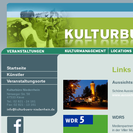
Startseite
Links
Künstler
Veranstaltungsorte
Aussichts
Kulturbüro Niederrhein
Schöne Aussich
Nimweger Str. 58
www.aussich
47533 Kleve
Tel.: 02 821 - 24 161
Fax: 02 821 - 13 161
WDR5
Medienpartner
in der Viller M