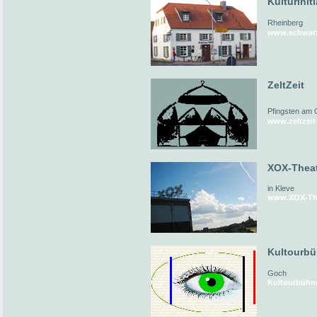
Kulturinit
Rheinberg
www.schwarz
ZeltZeit
Pfingsten am 
www.zeltzeit
XOX-Thea
in Kleve
www.XOX-The
Kultourb
Goch
Kultourbühn