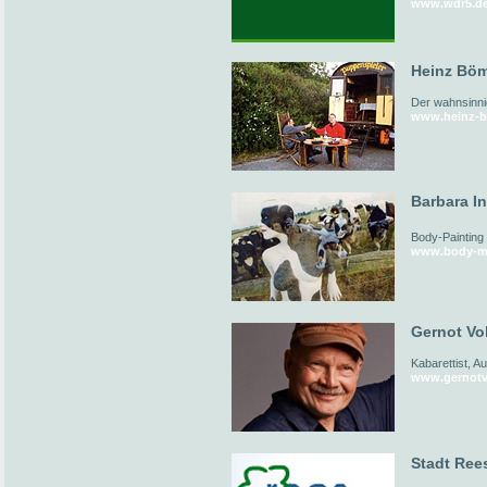
www.wdr5.d
Heinz Böm
Der wahnsinni
www.heinz-b
Barbara I
Body-Painting
www.body-me
Gernot Vol
Kabarettist, A
www.gernotv
Stadt Ree