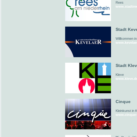
Rees
www.stadtre
Stadt Kev
Willkommen in
www.kevelae
Stadt Kle
Kleve
www.kleve.d
Cinque
Kleinkunst in 
www.cinque-