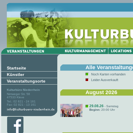
Alle Veranstaltun
Startseite
Künstler
Noch Karten vorhanden
Leider Ausverkauft
Veranstaltungsorte
Kulturbüro Niederrhein
August 2026
Nimweger Str. 58
47533 Kleve
Tel.: 02 821 - 24 161
Fax: 02 821 - 13 161
29.08.26
- Samstag
Beginn:
20:00 Uhr