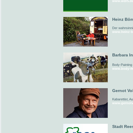
www.wdr5.d
Heinz Böm
Der wahnsinni
www.heinz-b
Barbara I
Body-Painting
www.body-me
Gernot Vol
Kabarettist, A
www.gernotv
Stadt Ree