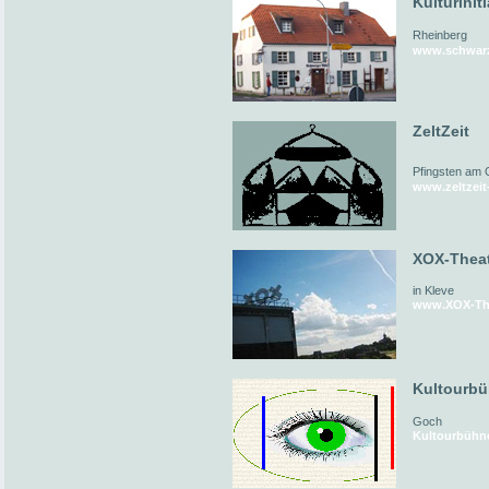
Kulturinit
Rheinberg
www.schwarz
ZeltZeit
Pfingsten am 
www.zeltzeit
XOX-Thea
in Kleve
www.XOX-The
Kultourb
Goch
Kultourbühn