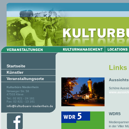
Startseite
Links
Künstler
Veranstaltungsorte
Aussichts
Kulturbüro Niederrhein
Schöne Aussich
Nimweger Str. 58
www.aussich
47533 Kleve
Tel.: 02 821 - 24 161
Fax: 02 821 - 13 161
WDR5
Medienpartner
in der Viller M