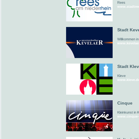
Rees
www.stadtre
Stadt Kev
Willkommen in
www.kevelae
Stadt Kle
Kleve
www.kleve.d
Cinque
Kleinkunst in 
www.cinque-