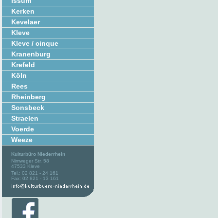
Issum
Kerken
Kevelaer
Kleve
Kleve / cinque
Kranenburg
Krefeld
Köln
Rees
Rheinberg
Sonsbeck
Straelen
Voerde
Weeze
Kulturbüro Niederrhein
Nimweger Str. 58
47533 Kleve
Tel.: 02 821 - 24 161
Fax: 02 821 - 13 161