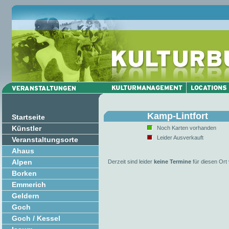
Kamp-Lintfort
Startseite
Künstler
Noch Karten vorhanden
Leider Ausverkauft
Veranstaltungsorte
Ahaus
Alpen
Derzeit sind leider
keine Termine
für diesen Ort
Borken
Emmerich
Geldern
Goch
Goch / Kessel