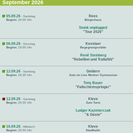
September 2026
05.09.26
Rees
- Samstag
Beginn:
20:00 Uhr
Bürgerhaus
Stunk unplugged
"Tour 2026"
06.09.26
Kevelaer
- Sonntag
Beginn:
19:00 Uhr
Begegnungsstätte
René Steinberg
"Rebellion und Trallafitti"
12.09.26
Geldern
- Samstag
Beginn:
19:30 Uhr
Aula im Lise Meitner Gymnasium
Tony Bauer
"Fallschirmspringer"
12.09.26
Kleve
- Samstag
Beginn:
20:00 Uhr
Zum Turm
Ludger Kazmierczak
"& Gäste"
16.09.26
Kleve
- Mittwoch
Beginn:
20:00 Uhr
Stadthalle