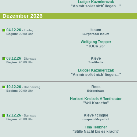
Ludger Kazmierczak
"An mir sollet nich´ liegen...."
Dezember 2026
04.12.26
Issum
- Freitag
Beginn:
20:00 Uhr
Bürgersaal Issum
Wolfgang Trepper
"TOUR 26"
08.12.26
Kleve
- Dienstag
Beginn:
20:00 Uhr
Stadthalle
Ludger Kazmierczak
"An mir sollet nich´ liegen...."
10.12.26
Rees
- Donnerstag
Beginn:
20:00 Uhr
Bürgerhaus
Herbert Knebels Affentheater
"Voll Karacho"
12.12.26
Kleve / cinque
- Samstag
Beginn:
20:00 Uhr
cinque - Meyerhof
Tina Teubner
"Stille Nacht bis es kracht"