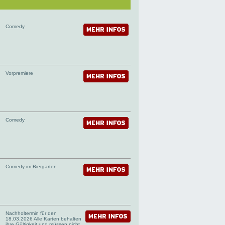
Comedy
Vorpremiere
Comedy
Comedy im Biergarten
Nachholtermin für den
18.03.2026 Alle Karten behalten
ihre Gültigkeit und müssen nicht