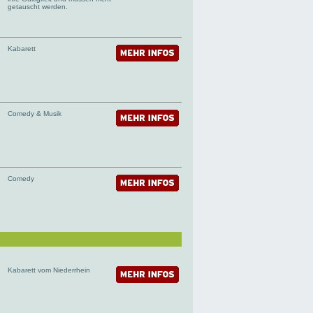
getauscht werden.
Kabarett
Comedy & Musik
Comedy
Kabarett vom Niederrhein