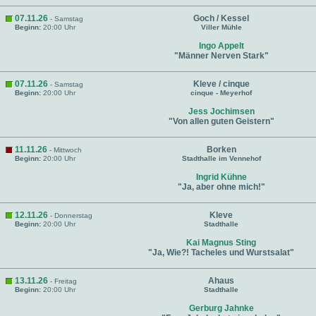
07.11.26
Goch / Kessel
- Samstag
Beginn:
20:00 Uhr
Viller Mühle
Ingo Appelt
"Männer Nerven Stark"
07.11.26
Kleve / cinque
- Samstag
Beginn:
20:00 Uhr
cinque - Meyerhof
Jess Jochimsen
"Von allen guten Geistern"
11.11.26
Borken
- Mittwoch
Beginn:
20:00 Uhr
Stadthalle im Vennehof
Ingrid Kühne
"Ja, aber ohne mich!"
12.11.26
Kleve
- Donnerstag
Beginn:
20:00 Uhr
Stadthalle
Kai Magnus Sting
"Ja, Wie?! Tacheles und Wurstsalat"
13.11.26
Ahaus
- Freitag
Beginn:
20:00 Uhr
Stadthalle
Gerburg Jahnke