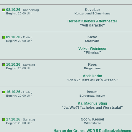
08.10.26
Kevelaer
- Donnerstag
Beginn:
20:00 Uhr
Konzert und Bühnenhaus
Herbert Knebels Affentheater
"Voll Karacho"
09.10.26
Kleve
- Freitag
Beginn:
20:00 Uhr
Stadthalle
Volker Weininger
"Filmriss"
10.10.26
Rees
- Samstag
Beginn:
20:00 Uhr
Bürgerhaus
Abdelkarim
"Plan Z: Jetzt will er´s wissen!"
16.10.26
Issum
- Freitag
Beginn:
20:00 Uhr
Bürgersaal Issum
Kai Magnus Sting
"Ja, Wie?! Tacheles und Wurstsalat"
17.10.26
Goch / Kessel
- Samstag
Beginn:
20:00 Uhr
Viller Mühle
Hart an der Grenze-WDR 5 Radioaufzeichnung