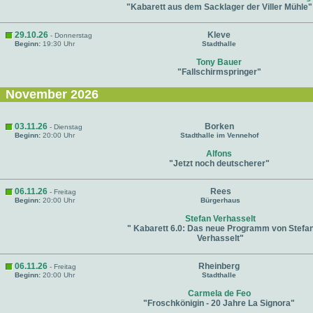
"Kabarett aus dem Sacklager der Viller Mühle"
29.10.26
Kleve
- Donnerstag
Beginn:
19:30 Uhr
Stadthalle
Tony Bauer
"Fallschirmspringer"
November 2026
03.11.26
Borken
- Dienstag
Beginn:
20:00 Uhr
Stadthalle im Vennehof
Alfons
"Jetzt noch deutscherer"
06.11.26
Rees
- Freitag
Beginn:
20:00 Uhr
Bürgerhaus
Stefan Verhasselt
" Kabarett 6.0: Das neue Programm von Stefa
Verhasselt"
06.11.26
Rheinberg
- Freitag
Beginn:
20:00 Uhr
Stadthalle
Carmela de Feo
"Froschkönigin - 20 Jahre La Signora"