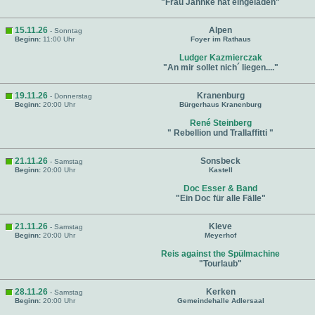
"Frau Jahnke hat eingeladen"
15.11.26
Alpen
- Sonntag
Beginn:
11:00 Uhr
Foyer im Rathaus
Ludger Kazmierczak
"An mir sollet nich´ liegen...."
19.11.26
Kranenburg
- Donnerstag
Beginn:
20:00 Uhr
Bürgerhaus Kranenburg
René Steinberg
" Rebellion und Trallaffitti "
21.11.26
Sonsbeck
- Samstag
Beginn:
20:00 Uhr
Kastell
Doc Esser & Band
"Ein Doc für alle Fälle"
21.11.26
Kleve
- Samstag
Beginn:
20:00 Uhr
Meyerhof
Reis against the Spülmachine
"Tourlaub"
28.11.26
Kerken
- Samstag
Beginn:
20:00 Uhr
Gemeindehalle Adlersaal