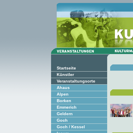
Startseite
Künstler
Veranstaltungsorte
Ahaus
Alpen
Borken
Emmerich
Geldern
Goch
Goch / Kessel