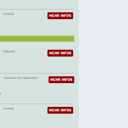
Comedy
Kabarett
Kabarett vom Niederrhein
n
Comedy