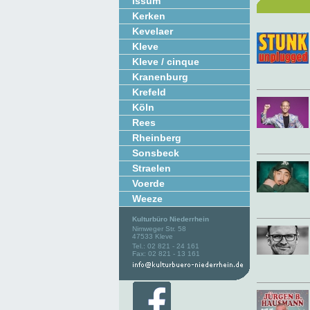
Issum
Kerken
Kevelaer
Kleve
Kleve / cinque
Kranenburg
Krefeld
Köln
Rees
Rheinberg
Sonsbeck
Straelen
Voerde
Weeze
Kulturbüro Niederrhein
Nimweger Str. 58
47533 Kleve
Tel.: 02 821 - 24 161
Fax: 02 821 - 13 161