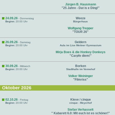
Jürgen B. Hausmann
"25 Jahre - Dat is e Ding!"
24.09.26
Weeze
- Donnerstag
Beginn:
20:00 Uhr
Bürgerhaus
Wolfgang Trepper
"TOUR 26"
26.09.26
Geldern
- Samstag
Beginn:
20:00 Uhr
Aula im Lise Meitner Gymnasium
Mirja Boes & die Honkey Donkeys
"Carpfe diem!"
30.09.26
Borken
- Mittwoch
Beginn:
20:00 Uhr
Stadthalle im Vennehof
Volker Weininger
"Filmriss"
Oktober 2026
02.10.26
Kleve / cinque
- Freitag
Beginn:
20:00 Uhr
cinque - Meyerhof
Stefan Verhasselt
" Kabarett 6.0: Mit euch ist es schöner!"