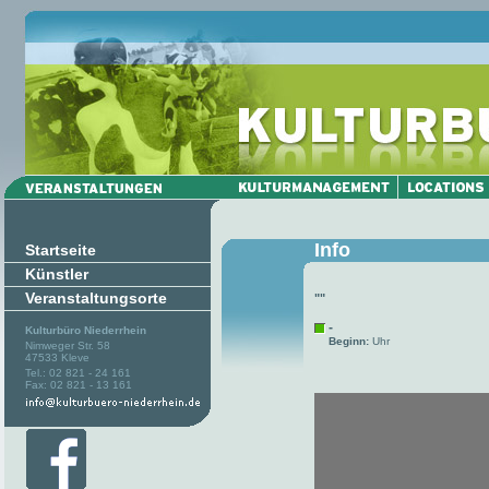
Info
Startseite
Künstler
Veranstaltungsorte
""
-
Kulturbüro Niederrhein
Beginn:
Uhr
Nimweger Str. 58
47533 Kleve
Tel.: 02 821 - 24 161
Fax: 02 821 - 13 161