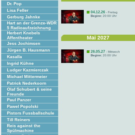
Dr. Pop
Lisa Feller
04.12.26
- Freitag
Beginn:
20:00 Uhr
Gerburg Jahnke
Hart an der Grenze-WDR
5 Radioaufzeichnung
Herbert Knebels
Mai 2027
Affentheater
Jess Jochimsen
Jürgen B. Hausmann
26.05.27
- Mittwoch
Beginn:
20:00 Uhr
Kasalla
Ingrid Kühne
Ludger Kazmierczak
Michael Mittermeier
Patrick Nederkoorn
Olaf Schubert & seine
Freunde
Paul Panzer
Pawel Popolski
Pistors Fussballschule
Till Reiners
Reis against the
Spülmachine