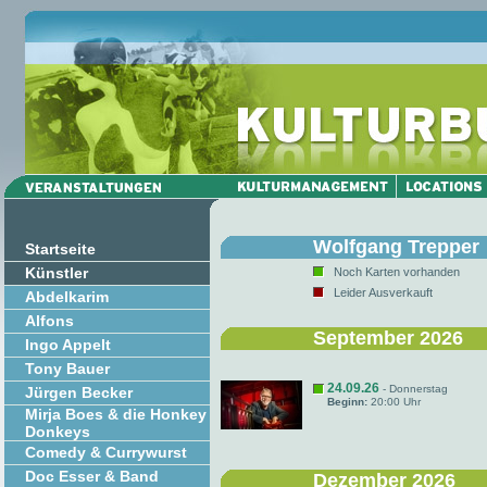
Wolfgang Trepper
Startseite
Künstler
Noch Karten vorhanden
Leider Ausverkauft
Abdelkarim
Alfons
September 2026
Ingo Appelt
Tony Bauer
24.09.26
- Donnerstag
Jürgen Becker
Beginn:
20:00 Uhr
Mirja Boes & die Honkey
Donkeys
Comedy & Currywurst
Doc Esser & Band
Dezember 2026