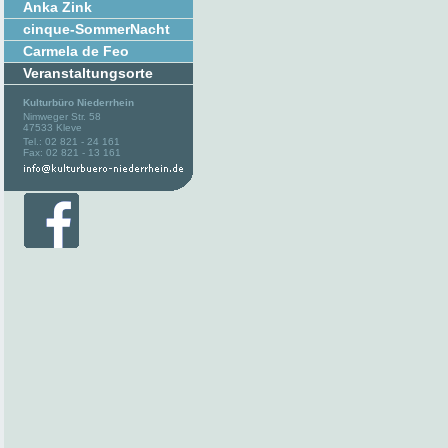
Anka Zink
cinque-SommerNacht
Carmela de Feo
Veranstaltungsorte
Kulturbüro Niederrhein
Nimweger Str. 58
47533 Kleve
Tel.: 02 821 - 24 161
Fax: 02 821 - 13 161