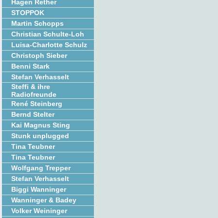
Hagen Rether
STOPPOK
Martin Schopps
Christian Schulte-Loh
Luisa-Charlotte Schulz
Christoph Sieber
Benni Stark
Stefan Verhasselt
Steffi & ihre
Radiofreunde
René Steinberg
Bernd Stelter
Kai Magnus Sting
Stunk unplugged
Tina Teubner
Tina Teubner
Wolfgang Trepper
Stefan Verhasselt
Biggi Wanninger
Wanninger & Badey
Volker Weininger