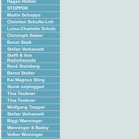
Hagen Rether
STOPPOK
Martin Schopps
Christian Schulte-Loh
Luisa-Charlotte Schulz
Christoph Sieber
Benni Stark
Stefan Verhasselt
Steffi & ihre
Radiofreunde
René Steinberg
Bernd Stelter
Kai Magnus Sting
Stunk unplugged
Tina Teubner
Tina Teubner
Wolfgang Trepper
Stefan Verhasselt
Biggi Wanninger
Wanninger & Badey
Volker Weininger