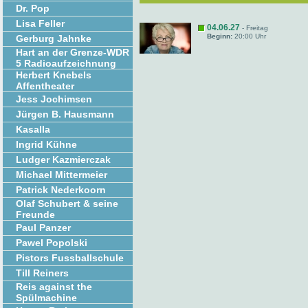
Dr. Pop
Lisa Feller
04.06.27
- Freitag
Beginn:
20:00 Uhr
Gerburg Jahnke
Hart an der Grenze-WDR
5 Radioaufzeichnung
Herbert Knebels
Affentheater
Jess Jochimsen
Jürgen B. Hausmann
Kasalla
Ingrid Kühne
Ludger Kazmierczak
Michael Mittermeier
Patrick Nederkoorn
Olaf Schubert & seine
Freunde
Paul Panzer
Pawel Popolski
Pistors Fussballschule
Till Reiners
Reis against the
Spülmachine