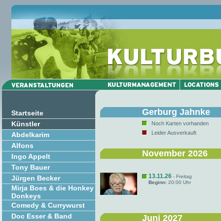
Gerburg Jahnke
Startseite
Künstler
Noch Karten vorhanden
Leider Ausverkauft
Abdelkarim
Alfons
November 2026
Ingo Appelt
Tony Bauer
13.11.26
- Freitag
Jürgen Becker
Beginn:
20:00 Uhr
Mirja Boes & die Honkey
Donkeys
Comedy & Currywurst
Doc Esser & Band
Juni 2027