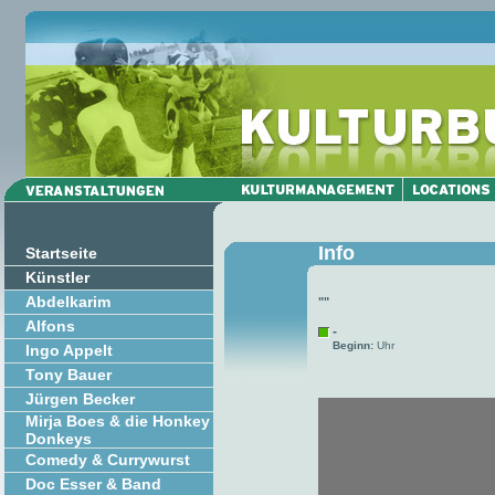
Info
Startseite
Künstler
Abdelkarim
""
Alfons
-
Beginn:
Uhr
Ingo Appelt
Tony Bauer
Jürgen Becker
Mirja Boes & die Honkey
Donkeys
Comedy & Currywurst
Doc Esser & Band