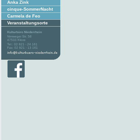
Anka Zink
cinque-SommerNacht
Carmela de Feo
Veranstaltungsorte
Kulturbüro Niederrhein
Nimweger Str. 58
47533 Kleve
Tel.: 02 821 - 24 161
Fax: 02 821 - 13 161