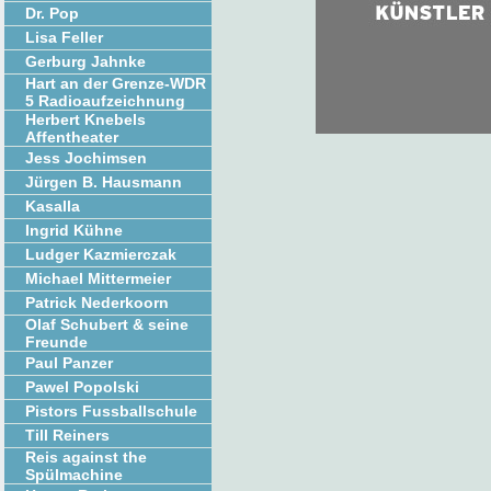
Dr. Pop
Lisa Feller
Gerburg Jahnke
Hart an der Grenze-WDR
5 Radioaufzeichnung
Herbert Knebels
Affentheater
Jess Jochimsen
Jürgen B. Hausmann
Kasalla
Ingrid Kühne
Ludger Kazmierczak
Michael Mittermeier
Patrick Nederkoorn
Olaf Schubert & seine
Freunde
Paul Panzer
Pawel Popolski
Pistors Fussballschule
Till Reiners
Reis against the
Spülmachine