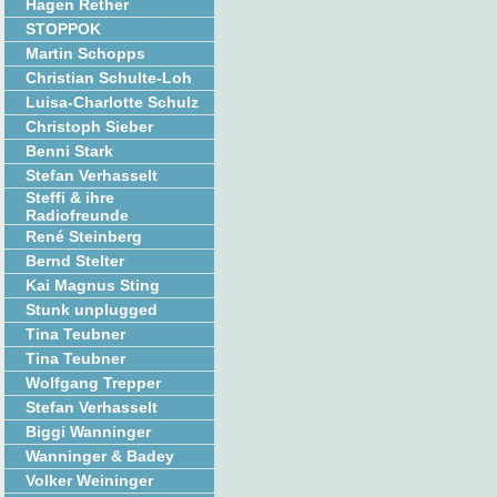
Hagen Rether
STOPPOK
Martin Schopps
Christian Schulte-Loh
Luisa-Charlotte Schulz
Christoph Sieber
Benni Stark
Stefan Verhasselt
Steffi & ihre
Radiofreunde
René Steinberg
Bernd Stelter
Kai Magnus Sting
Stunk unplugged
Tina Teubner
Tina Teubner
Wolfgang Trepper
Stefan Verhasselt
Biggi Wanninger
Wanninger & Badey
Volker Weininger