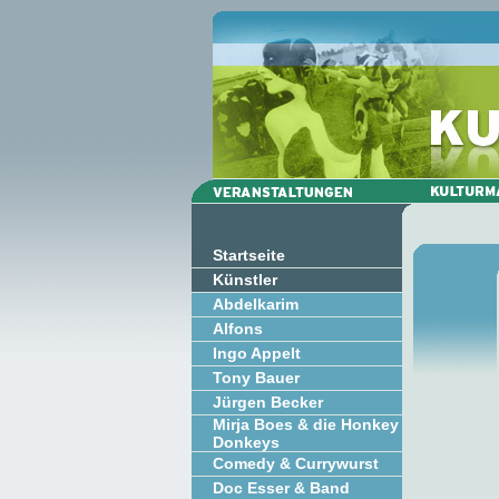
Startseite
Künstler
Abdelkarim
Alfons
Ingo Appelt
Tony Bauer
Jürgen Becker
Mirja Boes & die Honkey
Donkeys
Comedy & Currywurst
Doc Esser & Band