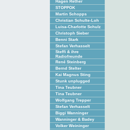
Hagen Rether
STOPPOK
Martin Schopps
Christian Schulte-Loh
Luisa-Charlotte Schulz
Christoph Sieber
Benni Stark
Stefan Verhasselt
Steffi & ihre
Radiofreunde
René Steinberg
Bernd Stelter
Kai Magnus Sting
Stunk unplugged
Tina Teubner
Tina Teubner
Wolfgang Trepper
Stefan Verhasselt
Biggi Wanninger
Wanninger & Badey
Volker Weininger