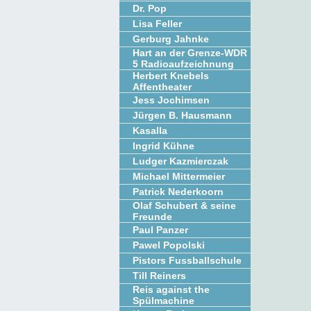
Dr. Pop
Lisa Feller
Gerburg Jahnke
Hart an der Grenze-WDR
5 Radioaufzeichnung
Herbert Knebels
Affentheater
Jess Jochimsen
Jürgen B. Hausmann
Kasalla
Ingrid Kühne
Ludger Kazmierczak
Michael Mittermeier
Patrick Nederkoorn
Olaf Schubert & seine
Freunde
Paul Panzer
Pawel Popolski
Pistors Fussballschule
Till Reiners
Reis against the
Spülmachine