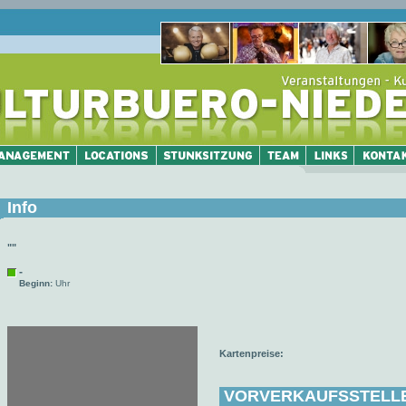
Info
""
-
Beginn:
Uhr
Kartenpreise:
VORVERKAUFSSTELL