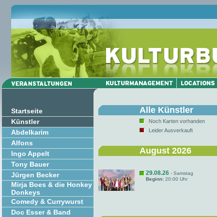
Alle Künstler
Startseite
Künstler
Noch Karten vorhanden
Leider Ausverkauft
Abdelkarim
Alfons
August 2026
Ingo Appelt
Tony Bauer
29.08.26
- Samstag
Jürgen Becker
Beginn:
20:00 Uhr
Mirja Boes & die Honkey
Donkeys
Comedy & Currywurst
Doc Esser & Band