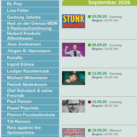
September 2026
Dr. Pop
Lisa Feller
05.09.26
Gerburg Jahnke
- Samstag
Beginn:
20:00 Uhr
Hart an der Grenze-WDR
5 Radioaufzeichnung
Herbert Knebels
Affentheater
Jess Jochimsen
06.09.26
- Sonntag
Beginn:
19:00 Uhr
Jürgen B. Hausmann
Kasalla
Ingrid Kühne
Ludger Kazmierczak
12.09.26
- Samstag
Michael Mittermeier
Beginn:
19:30 Uhr
Patrick Nederkoorn
Olaf Schubert & seine
Freunde
Paul Panzer
12.09.26
- Samstag
Beginn:
20:00 Uhr
Pawel Popolski
Pistors Fussballschule
Till Reiners
Reis against the
16.09.26
- Mittwoch
Spülmachine
Beginn:
20:00 Uhr