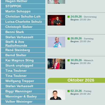
Hagen Rether
STOPPOK
Martin Schopps
Christian Schulte-Loh
24.09.26
- Donnerstag
Beginn:
20:00 Uhr
Luisa-Charlotte Schulz
Christoph Sieber
Benni Stark
Stefan Verhasselt
26.09.26
- Samstag
Steffi & ihre
Beginn:
20:00 Uhr
Radiofreunde
René Steinberg
Bernd Stelter
Kai Magnus Sting
30.09.26
- Mittwoch
Beginn:
20:00 Uhr
Stunk unplugged
Tina Teubner
Tina Teubner
Oktober 2026
Wolfgang Trepper
Stefan Verhasselt
Biggi Wanninger
02.10.26
- Freitag
Beginn:
20:00 Uhr
Wanninger & Badey
Volker Weininger