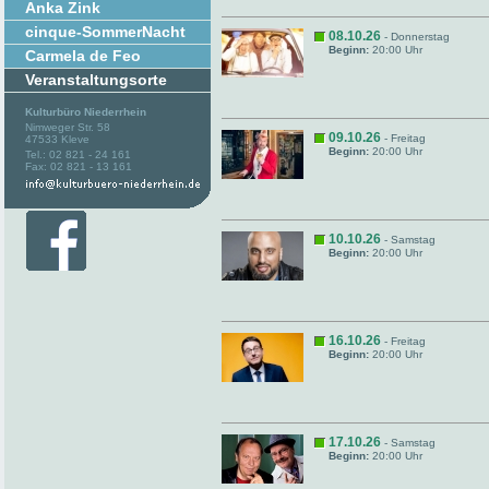
Anka Zink
cinque-SommerNacht
08.10.26
- Donnerstag
Beginn:
20:00 Uhr
Carmela de Feo
Veranstaltungsorte
Kulturbüro Niederrhein
Nimweger Str. 58
09.10.26
- Freitag
47533 Kleve
Beginn:
20:00 Uhr
Tel.: 02 821 - 24 161
Fax: 02 821 - 13 161
10.10.26
- Samstag
Beginn:
20:00 Uhr
16.10.26
- Freitag
Beginn:
20:00 Uhr
17.10.26
- Samstag
Beginn:
20:00 Uhr