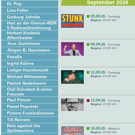
September 2026
Dr. Pop
Lisa Feller
05.09.26
Gerburg Jahnke
- Samstag
Beginn:
20:00 Uhr
Hart an der Grenze-WDR
5 Radioaufzeichnung
Herbert Knebels
Affentheater
Jess Jochimsen
06.09.26
- Sonntag
Beginn:
19:00 Uhr
Jürgen B. Hausmann
Kasalla
Ingrid Kühne
Ludger Kazmierczak
12.09.26
- Samstag
Michael Mittermeier
Beginn:
19:30 Uhr
Patrick Nederkoorn
Olaf Schubert & seine
Freunde
Paul Panzer
12.09.26
- Samstag
Beginn:
20:00 Uhr
Pawel Popolski
Pistors Fussballschule
Till Reiners
Reis against the
16.09.26
- Mittwoch
Spülmachine
Beginn:
20:00 Uhr