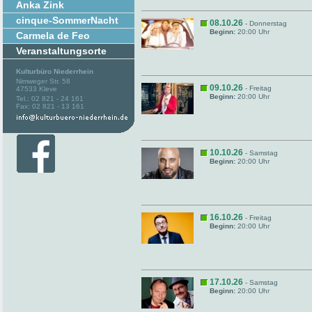
Anka Zink
cinque-SommerNacht
08.10.26
- Donnerstag
Beginn:
20:00 Uhr
Carmela de Feo
Veranstaltungsorte
Kulturbüro Niederrhein
Nimweger Str. 58
09.10.26
- Freitag
47533 Kleve
Beginn:
20:00 Uhr
Tel.: 02 821 - 24 161
Fax: 02 821 - 13 161
10.10.26
- Samstag
Beginn:
20:00 Uhr
16.10.26
- Freitag
Beginn:
20:00 Uhr
17.10.26
- Samstag
Beginn:
20:00 Uhr