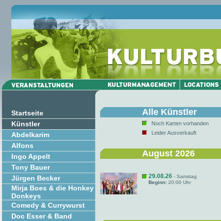
Alle Künstler
Startseite
Künstler
Noch Karten vorhanden
Leider Ausverkauft
Abdelkarim
Alfons
August 2026
Ingo Appelt
Tony Bauer
29.08.26
- Samstag
Jürgen Becker
Beginn:
20:00 Uhr
Mirja Boes & die Honkey
Donkeys
Comedy & Currywurst
Doc Esser & Band