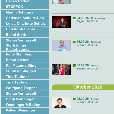
Hagen Rether
STOPPOK
Martin Schopps
Christian Schulte-Loh
24.09.26
- Donnerstag
Beginn:
20:00 Uhr
Luisa-Charlotte Schulz
Christoph Sieber
Benni Stark
Stefan Verhasselt
26.09.26
- Samstag
Steffi & ihre
Beginn:
20:00 Uhr
Radiofreunde
René Steinberg
Bernd Stelter
Kai Magnus Sting
30.09.26
- Mittwoch
Beginn:
20:00 Uhr
Stunk unplugged
Tina Teubner
Tina Teubner
Oktober 2026
Wolfgang Trepper
Stefan Verhasselt
Biggi Wanninger
02.10.26
- Freitag
Beginn:
20:00 Uhr
Wanninger & Badey
Volker Weininger