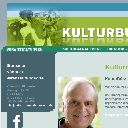
Startseite
Kultu
Künstler
Veranstaltungsorte
KulturBüro
Kulturbüro Niederrhein
Wir planen Ihre 
Nimweger Str. 58
47533 Kleve
ob Firmenjubiläe
Tel.: 02 821 - 24 161
überregionale Ve
Fax: 02 821 - 13 161
organisieren ein
Weitere Informat
info@kulturbuer