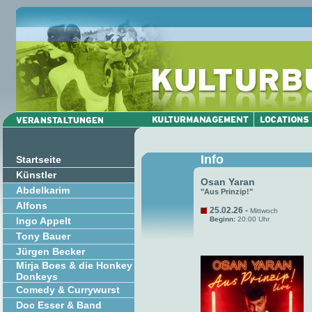
Info
Startseite
Künstler
Osan Yaran
Abdelkarim
"Aus Prinzip!"
Alfons
25.02.26 -
Mittwoch
Ingo Appelt
Beginn:
20:00 Uhr
Tony Bauer
Jürgen Becker
Mirja Boes & die Honkey
Donkeys
Comedy & Currywurst
Doc Esser & Band