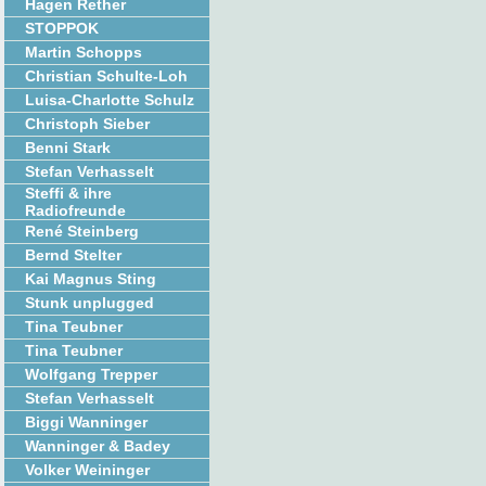
Hagen Rether
STOPPOK
Martin Schopps
Christian Schulte-Loh
Luisa-Charlotte Schulz
Christoph Sieber
Benni Stark
Stefan Verhasselt
Steffi & ihre
Radiofreunde
René Steinberg
Bernd Stelter
Kai Magnus Sting
Stunk unplugged
Tina Teubner
Tina Teubner
Wolfgang Trepper
Stefan Verhasselt
Biggi Wanninger
Wanninger & Badey
Volker Weininger