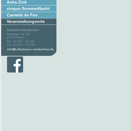
Anka Zink
cinque-SommerNacht
Carmela de Feo
Veranstaltungsorte
Kulturbüro Niederrhein
Nimweger Str. 58
47533 Kleve
Tel.: 02 821 - 24 161
Fax: 02 821 - 13 161