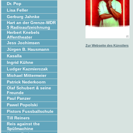
Dr. Pop
Lisa Feller
Gerburg Jahnke
Hart an der Grenze-WDR
5 Radioaufzeichnung
Herbert Knebels
Affentheater
Jess Jochimsen
Zur Webseite des Künstlers
Jürgen B. Hausmann
Kasalla
Ingrid Kühne
Ludger Kazmierczak
Michael Mittermeier
Patrick Nederkoorn
Olaf Schubert & seine
Freunde
Paul Panzer
Pawel Popolski
Pistors Fussballschule
Till Reiners
Reis against the
Spülmachine