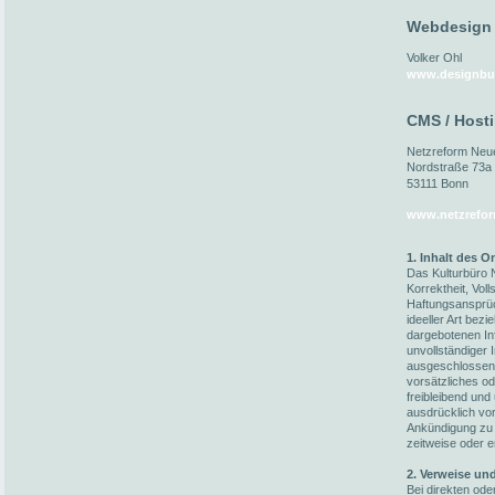
Webdesign
Volker Ohl
www.designbu
CMS / Host
Netzreform Ne
Nordstraße 73a
53111 Bonn
www.netzrefor
1. Inhalt des 
Das Kulturbüro N
Korrektheit, Voll
Haftungsansprüc
ideeller Art bez
dargebotenen In
unvollständiger 
ausgeschlossen,
vorsätzliches od
freibleibend und
ausdrücklich vo
Ankündigung zu 
zeitweise oder e
2. Verweise un
Bei direkten ode