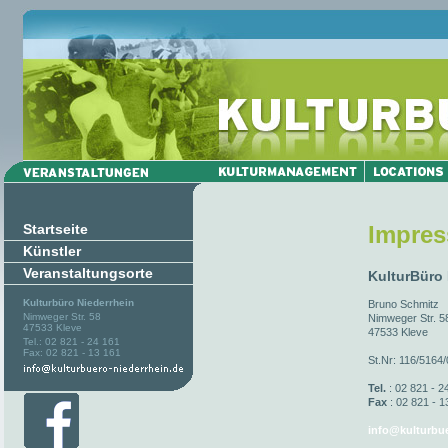
Startseite
Impre
Künstler
Veranstaltungsorte
KulturBüro
Kulturbüro Niederrhein
Bruno Schmitz
Nimweger Str. 58
Nimweger Str. 5
47533 Kleve
47533 Kleve
Tel.: 02 821 - 24 161
Fax: 02 821 - 13 161
St.Nr: 116/5164
Tel.
: 02 821 - 2
Fax
: 02 821 - 1
info@kulturbue