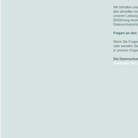
Wir behalten un
den aktuellen r
unserer Leistun
Einführung neuer
Datenschutzerkl
Fragen an den
Wenn Sie Fragen
oder wenden Sie 
in unserer Organ
Die Datenschu
Generator der a