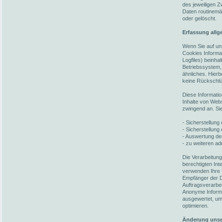
des jeweiligen 
Daten routinemä
oder gelöscht.
Erfassung allg
Wenn Sie auf un
Cookies Informat
Logfiles) beinh
Betriebssystem,
ähnliches. Hierb
keine Rückschlü
Diese Informati
Inhalte von Webs
zwingend an. Si
- Sicherstellun
- Sicherstellung
- Auswertung der
- zu weiteren ad
Die Verarbeitun
berechtigten In
verwenden Ihre 
Empfänger der Da
Auftragsverarbei
Anonyme Informat
ausgewertet, um 
optimieren.
Änderung unse