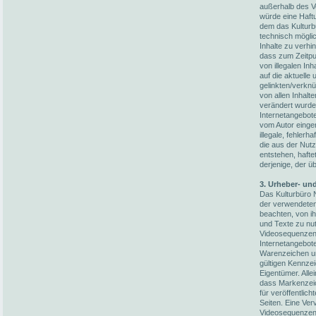
außerhalb des V
würde eine Haftun
dem das Kulturb
technisch möglic
Inhalte zu verhi
dass zum Zeitpun
von illegalen In
auf die aktuelle
gelinkten/verknü
von allen Inhalt
verändert wurden
Internetangebot
vom Autor einger
illegale, fehler
die aus der Nut
entstehen, hafte
derjenige, der üb
3. Urheber- un
Das Kulturbüro N
der verwendete
beachten, von i
und Texte zu nut
Videosequenzen 
Internetangebot
Warenzeichen un
gültigen Kennze
Eigentümer. Alle
dass Markenzeic
für veröffentlich
Seiten. Eine Ver
Videosequenzen 