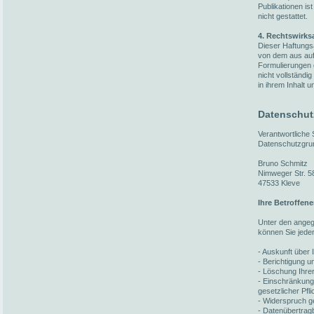
Publikationen i
nicht gestattet.
4. Rechtswirks
Dieser Haftungsa
von dem aus auf 
Formulierungen 
nicht vollständi
in ihrem Inhalt u
Datenschut
Verantwortliche
Datenschutzgru
Bruno Schmitz
Nimweger Str. 5
47533 Kleve
Ihre Betroffen
Unter den ange
können Sie jede
- Auskunft über 
- Berichtigung 
- Löschung Ihre
- Einschränkung
gesetzlicher Pfl
- Widerspruch ge
- Datenübertragb