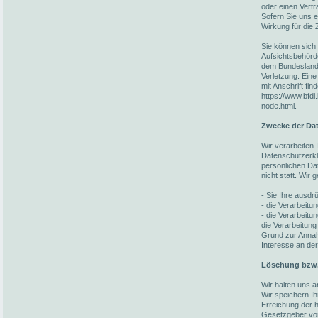
oder einen Vert
Sofern Sie uns ei
Wirkung für die 
Sie können sich 
Aufsichtsbehörd
dem Bundesland 
Verletzung. Eine
mit Anschrift fin
https://www.bfdi
node.html.
Zwecke der Dat
Wir verarbeiten
Datenschutzerkl
persönlichen Da
nicht statt. Wir
- Sie Ihre ausdrü
- die Verarbeitun
- die Verarbeitun
die Verarbeitung
Grund zur Annah
Interesse an der
Löschung bzw.
Wir halten uns 
Wir speichern I
Erreichung der h
Gesetzgeber vorg