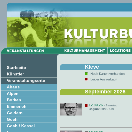
Kleve
Startseite
Künstler
Noch Karten vorhanden
Leider Ausverkauft
Veranstaltungsorte
Ahaus
September 2026
Alpen
Borken
12.09.26
- Samstag
Emmerich
Beginn:
20:00 Uhr
Geldern
Goch
Goch / Kessel