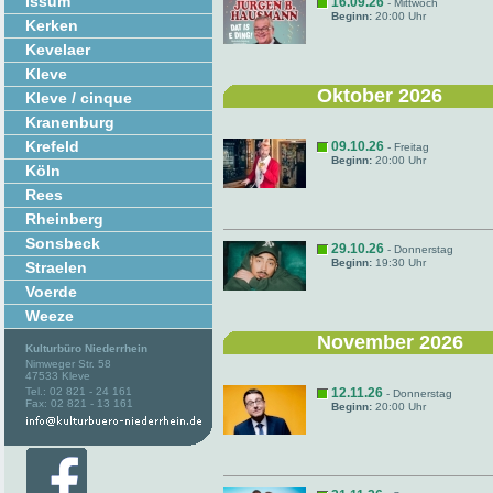
Issum
16.09.26
- Mittwoch
Beginn:
20:00 Uhr
Kerken
Kevelaer
Kleve
Oktober 2026
Kleve / cinque
Kranenburg
Krefeld
09.10.26
- Freitag
Beginn:
20:00 Uhr
Köln
Rees
Rheinberg
Sonsbeck
29.10.26
- Donnerstag
Beginn:
19:30 Uhr
Straelen
Voerde
Weeze
November 2026
Kulturbüro Niederrhein
Nimweger Str. 58
47533 Kleve
Tel.: 02 821 - 24 161
12.11.26
- Donnerstag
Fax: 02 821 - 13 161
Beginn:
20:00 Uhr