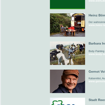
www.wdr5.d
Heinz Böm
Der wahnsinni
www.heinz-b
Barbara I
Body-Painting
www.body-me
Gernot Vol
Kabarettist, A
www.gernotv
Stadt Ree