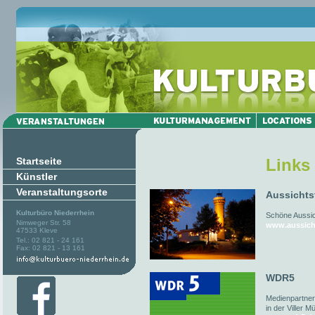
Startseite
Links
Künstler
Veranstaltungsorte
Aussichts
Kulturbüro Niederrhein
Schöne Aussich
Nimweger Str. 58
www.aussich
47533 Kleve
Tel.: 02 821 - 24 161
Fax: 02 821 - 13 161
WDR5
Medienpartner
in der Viller M