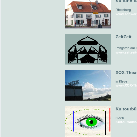
Kulturinit
Rheinberg
www.schwarz
ZeltZeit
Pfingsten am 
www.zeltzeit
XOX-Thea
in Kleve
www.XOX-The
Kultourb
Goch
Kultourbühn