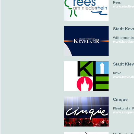
Rees
www.stadtre
Stadt Kev
Willkommen in
www.kevelae
Stadt Kle
Kleve
www.kleve.d
Cinque
Kleinkunst in 
www.cinque-