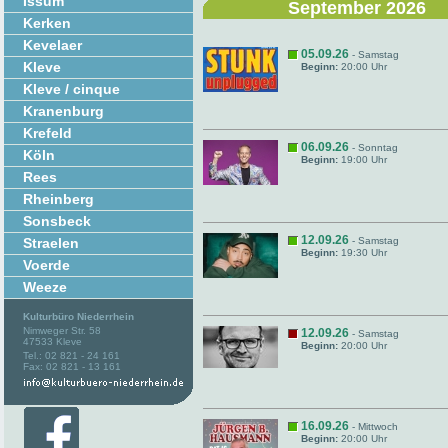
Issum
September 2026
Kerken
Kevelaer
05.09.26
- Samstag
Kleve
Beginn:
20:00 Uhr
Kleve / cinque
Kranenburg
Krefeld
06.09.26
- Sonntag
Köln
Beginn:
19:00 Uhr
Rees
Rheinberg
Sonsbeck
12.09.26
Straelen
- Samstag
Beginn:
19:30 Uhr
Voerde
Weeze
Kulturbüro Niederrhein
Nimweger Str. 58
12.09.26
- Samstag
47533 Kleve
Beginn:
20:00 Uhr
Tel.: 02 821 - 24 161
Fax: 02 821 - 13 161
16.09.26
- Mittwoch
Beginn:
20:00 Uhr