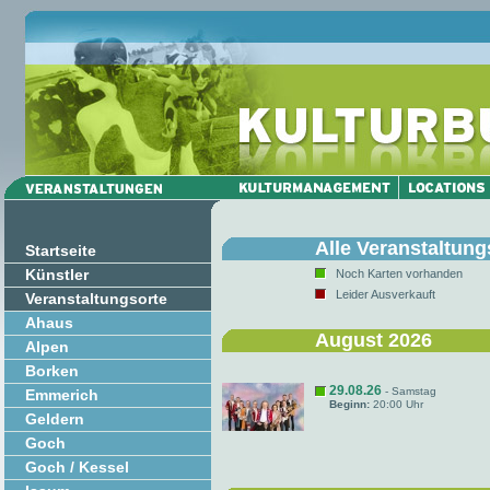
Alle Veranstaltung
Startseite
Künstler
Noch Karten vorhanden
Leider Ausverkauft
Veranstaltungsorte
Ahaus
August 2026
Alpen
Borken
29.08.26
- Samstag
Emmerich
Beginn:
20:00 Uhr
Geldern
Goch
Goch / Kessel