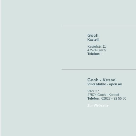
Goch
Kastelll
Kastellstr. 11
47574 Goch
Telefon:
-
Goch - Kessel
Viller Mühle - open air
Viller 27
47574 Goch - Kessel
Telefon:
02827 - 92 55 80
Zur Webseite