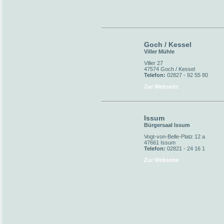
Goch / Kessel
Viller Mühle
Viller 27
47574 Goch / Kessel
Telefon:
02827 - 92 55 80
Zur Webseite
Issum
Bürgersaal Issum
Vogt-von-Belle-Platz 12 a
47661 Issum
Telefon:
02821 - 24 16 1
Zur Webseite