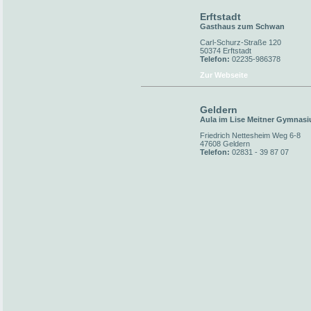
Erftstadt
Gasthaus zum Schwan
Carl-Schurz-Straße 120
50374 Erftstadt
Telefon:
02235-986378
Zur Webseite
Geldern
Aula im Lise Meitner Gymnas
Friedrich Nettesheim Weg 6-8
47608 Geldern
Telefon:
02831 - 39 87 07