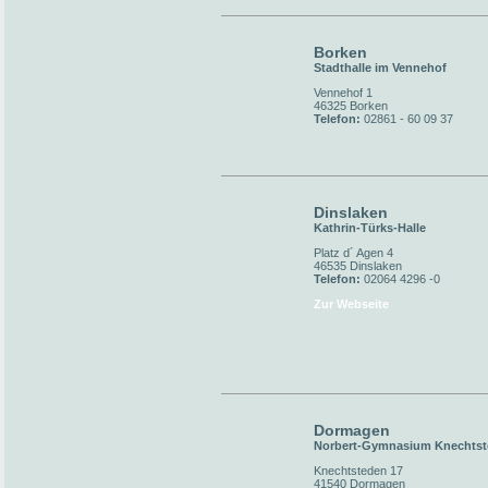
Borken
Stadthalle im Vennehof
Vennehof 1
46325 Borken
Telefon:
02861 - 60 09 37
Dinslaken
Kathrin-Türks-Halle
Platz d´ Agen 4
46535 Dinslaken
Telefon:
02064 4296 -0
Zur Webseite
Dormagen
Norbert-Gymnasium Knechts
Knechtsteden 17
41540 Dormagen