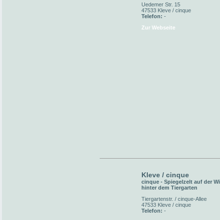
Uedemer Str. 15
47533 Kleve / cinque
Telefon:
-
Zur Webseite
Kleve / cinque
cinque - Spiegelzelt auf der W
hinter dem Tiergarten
Tiergartenstr. / cinque-Allee
47533 Kleve / cinque
Telefon:
-