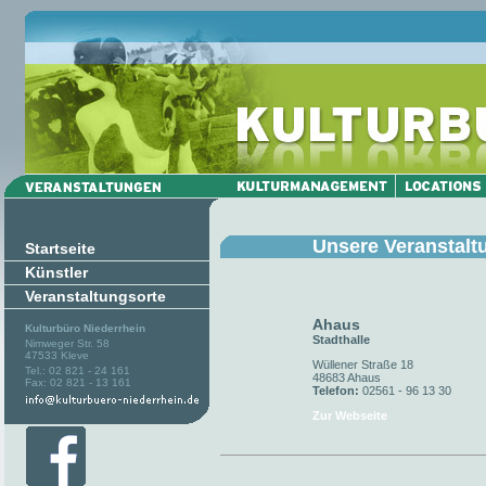
Unsere Veranstalt
Startseite
Künstler
Veranstaltungsorte
Ahaus
Kulturbüro Niederrhein
Stadthalle
Nimweger Str. 58
47533 Kleve
Wüllener Straße 18
Tel.: 02 821 - 24 161
48683 Ahaus
Fax: 02 821 - 13 161
Telefon:
02561 - 96 13 30
Zur Webseite