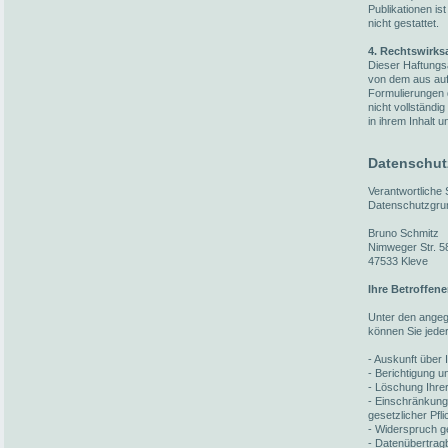
Publikationen i
nicht gestattet.
4. Rechtswirks
Dieser Haftungsa
von dem aus auf 
Formulierungen 
nicht vollständi
in ihrem Inhalt u
Datenschut
Verantwortliche
Datenschutzgru
Bruno Schmitz
Nimweger Str. 5
47533 Kleve
Ihre Betroffen
Unter den ange
können Sie jede
- Auskunft über 
- Berichtigung 
- Löschung Ihre
- Einschränkung
gesetzlicher Pfl
- Widerspruch ge
- Datenübertragb