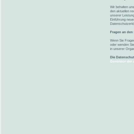
Wir behalten un
den aktuellen r
unserer Leistun
Einführung neuer
Datenschutzerkl
Fragen an den
Wenn Sie Fragen
oder wenden Sie 
in unserer Organ
Die Datenschu
Generator der a