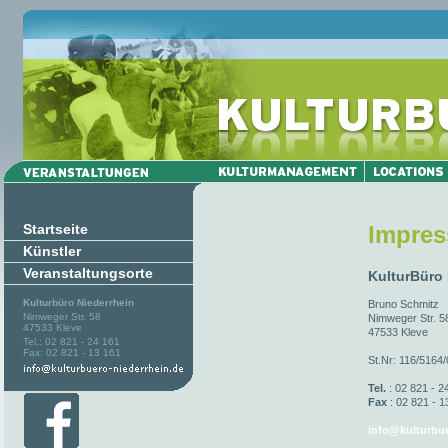
Startseite
Impre
Künstler
Veranstaltungsorte
KulturBüro
Kulturbüro Niederrhein
Bruno Schmitz
Nimweger Str. 58
Nimweger Str. 5
47533 Kleve
47533 Kleve
Tel.: 02 821 - 24 161
Fax: 02 821 - 13 161
St.Nr: 116/5164
Tel.
: 02 821 - 2
Fax
: 02 821 - 1
info@kulturbue