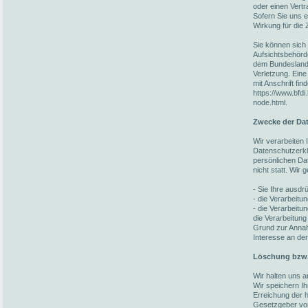
oder einen Vert
Sofern Sie uns ei
Wirkung für die 
Sie können sich 
Aufsichtsbehörd
dem Bundesland 
Verletzung. Eine
mit Anschrift fin
https://www.bfdi
node.html.
Zwecke der Dat
Wir verarbeiten
Datenschutzerkl
persönlichen Da
nicht statt. Wir
- Sie Ihre ausdrü
- die Verarbeitun
- die Verarbeitun
die Verarbeitung
Grund zur Annah
Interesse an der
Löschung bzw.
Wir halten uns 
Wir speichern I
Erreichung der h
Gesetzgeber vorg