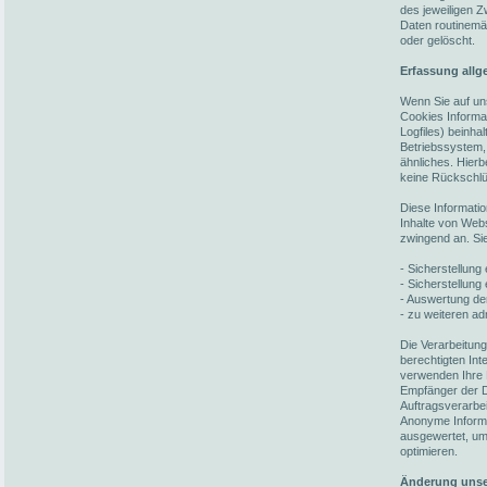
des jeweiligen 
Daten routinemä
oder gelöscht.
Erfassung allg
Wenn Sie auf un
Cookies Informat
Logfiles) beinh
Betriebssystem,
ähnliches. Hierb
keine Rückschlü
Diese Informati
Inhalte von Webs
zwingend an. Si
- Sicherstellun
- Sicherstellung
- Auswertung der
- zu weiteren ad
Die Verarbeitun
berechtigten In
verwenden Ihre 
Empfänger der Da
Auftragsverarbei
Anonyme Informat
ausgewertet, um 
optimieren.
Änderung unse