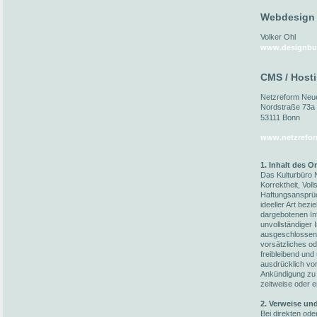
Webdesign
Volker Ohl
www.designbu
CMS / Host
Netzreform Ne
Nordstraße 73a
53111 Bonn
www.netzrefor
1. Inhalt des 
Das Kulturbüro N
Korrektheit, Voll
Haftungsansprüc
ideeller Art bez
dargebotenen In
unvollständiger 
ausgeschlossen,
vorsätzliches od
freibleibend und
ausdrücklich vo
Ankündigung zu 
zeitweise oder e
2. Verweise un
Bei direkten ode