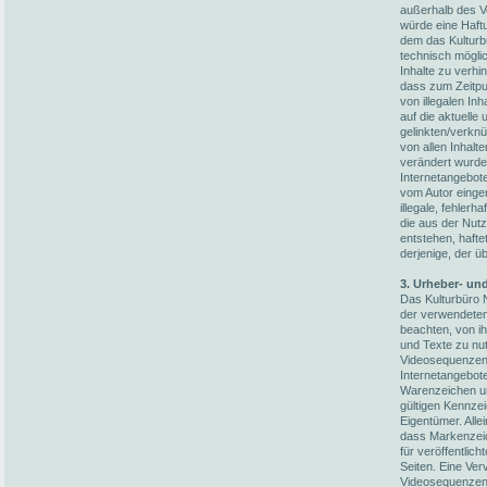
außerhalb des V
würde eine Haftun
dem das Kulturb
technisch möglic
Inhalte zu verhi
dass zum Zeitpun
von illegalen In
auf die aktuelle
gelinkten/verknü
von allen Inhalt
verändert wurden
Internetangebot
vom Autor einger
illegale, fehler
die aus der Nut
entstehen, hafte
derjenige, der üb
3. Urheber- un
Das Kulturbüro N
der verwendete
beachten, von i
und Texte zu nut
Videosequenzen 
Internetangebot
Warenzeichen un
gültigen Kennze
Eigentümer. Alle
dass Markenzeic
für veröffentlich
Seiten. Eine Ver
Videosequenzen 