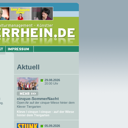
Aktuell
29.08.2026
20:00 Uhr
cinque-SommerNacht
d
Open Air auf der cinque-Wiese hinter dem
ng.
Klever Tiergarten
Kleve / cinque / cinque - auf der Wiese
hinter dem Tiergarten
05.09.2026