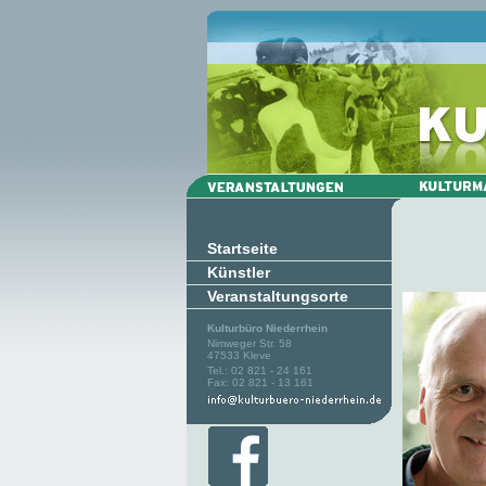
Startseite
Künstler
Veranstaltungsorte
Kulturbüro Niederrhein
Nimweger Str. 58
47533 Kleve
Tel.: 02 821 - 24 161
Fax: 02 821 - 13 161