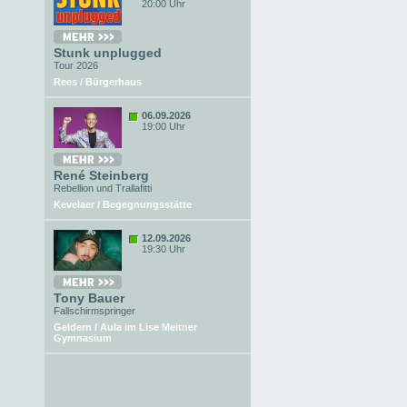
20:00 Uhr
Stunk unplugged
Tour 2026
Rees / Bürgerhaus
06.09.2026
19:00 Uhr
René Steinberg
Rebellion und Trallafitti
Kevelaer / Begegnungsstätte
12.09.2026
19:30 Uhr
Tony Bauer
Fallschirmspringer
Geldern / Aula im Lise Meitner
Gymnasium