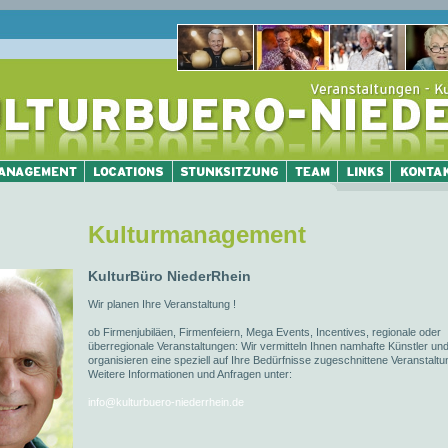
Kulturmanagement
KulturBüro NiederRhein
Wir planen Ihre Veranstaltung !
ob Firmenjubiläen, Firmenfeiern, Mega Events, Incentives, regionale oder
überregionale Veranstaltungen: Wir vermitteln Ihnen namhafte Künstler un
organisieren eine speziell auf Ihre Bedürfnisse zugeschnittene Veranstaltu
Weitere Informationen und Anfragen unter:
info@kulturbuero-niederrhein.de