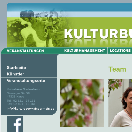
Startseite
Team
Künstler
Veranstaltungsorte
Kulturbüro Niederrhein
Nimweger Str. 58
47533 Kleve
Tel.: 02 821 - 24 161
Fax: 02 821 - 13 161