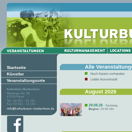
Alle Veranstaltun
Startseite
Künstler
Noch Karten vorhanden
Leider Ausverkauft
Veranstaltungsorte
Kulturbüro Niederrhein
August 2026
Nimweger Str. 58
47533 Kleve
Tel.: 02 821 - 24 161
Fax: 02 821 - 13 161
29.08.26
- Samstag
Beginn:
20:00 Uhr