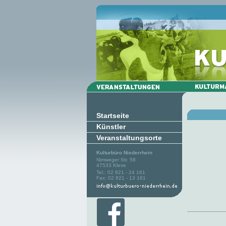
Startseite
Künstler
Veranstaltungsorte
Kulturbüro Niederrhein
Nimweger Str. 58
47533 Kleve
Tel.: 02 821 - 24 161
Fax: 02 821 - 13 161