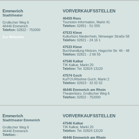
Emmerich
VORVERKAUFSSTELLEN
Stadttheater
46459 Rees
Touristen-Information, Markt 41
Grollscher Weg 6
Telefon:
02851 - 51-555
46446 Emmerich
Telefon:
02822 - 752000
47533 Kleve
Kulturbüro Niederrhein, Nimweger Straße 58
Zur Webseite
Telefon:
02821 - 24 16 1
47533 Kleve
Buchhandlung Hintzen, Hagsche Str. 46 - 48
Telefon:
02821 - 2 66 55
47546 Kalkar
TIK Kalkar, Markt 20
Telefon:
Tel. 02824 13120
47574 Goch
KulTOURbühne Goch, Markt 2
Telefon:
02823 - 32 02 02
46446 Emmerich am Rhein
Theaterbüro, Grollscher Weg 6
Telefon:
02822 - 752000
Emmerich
VORVERKAUFSSTELLEN
Stadttheater Emmerich
47546 Kalkar
TIK Kalkar, Markt 20
Grollscher Weg 6
Telefon:
Tel. 02824 13120
46446 Emmerich
Telefon:
-
46446 Emmerich am Rhein