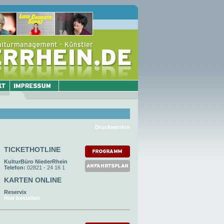
Druckversion
TICKETHOTLINE
KulturBüro NiederRhein
Telefon:
02821 - 24 16 1
KARTEN ONLINE
Reservix
Hier bestellen