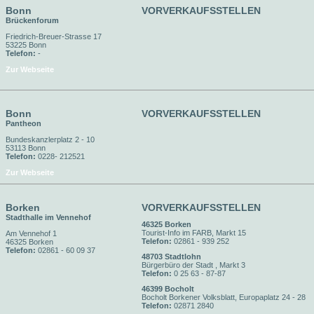
Bonn
VORVERKAUFSSTELLEN
Brückenforum
Friedrich-Breuer-Strasse 17
53225 Bonn
Telefon:
-
Zur Webseite
Bonn
VORVERKAUFSSTELLEN
Pantheon
Bundeskanzlerplatz 2 - 10
53113 Bonn
Telefon:
0228- 212521
Zur Webseite
Borken
VORVERKAUFSSTELLEN
Stadthalle im Vennehof
46325 Borken
Tourist-Info im FARB, Markt 15
Am Vennehof 1
Telefon:
02861 - 939 252
46325 Borken
Telefon:
02861 - 60 09 37
48703 Stadtlohn
Bürgerbüro der Stadt , Markt 3
Telefon:
0 25 63 - 87-87
46399 Bocholt
Bocholt Borkener Volksblatt, Europaplatz 24 - 28
Telefon:
02871 2840