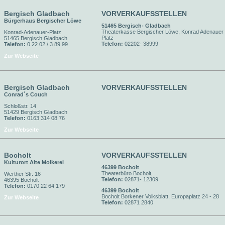
Bergisch Gladbach
VORVERKAUFSSTELLEN
Bürgerhaus Bergischer Löwe
51465 Bergisch- Gladbach
Theaterkasse Bergischer Löwe, Konrad Adenauer
Konrad-Adenauer-Platz
Platz
51465 Bergisch Gladbach
Telefon:
02202- 38999
Telefon:
0 22 02 / 3 89 99
Zur Webseite
Bergisch Gladbach
VORVERKAUFSSTELLEN
Conrad´s Couch
Schloßstr. 14
51429 Bergisch Gladbach
Telefon:
0163 314 08 76
Zur Webseite
Bocholt
VORVERKAUFSSTELLEN
Kulturort Alte Molkerei
46399 Bocholt
Theaterbüro Bocholt,
Werther Str. 16
Telefon:
02871- 12309
46395 Bocholt
Telefon:
0170 22 64 179
46399 Bocholt
Bocholt Borkener Volksblatt, Europaplatz 24 - 28
Zur Webseite
Telefon:
02871 2840