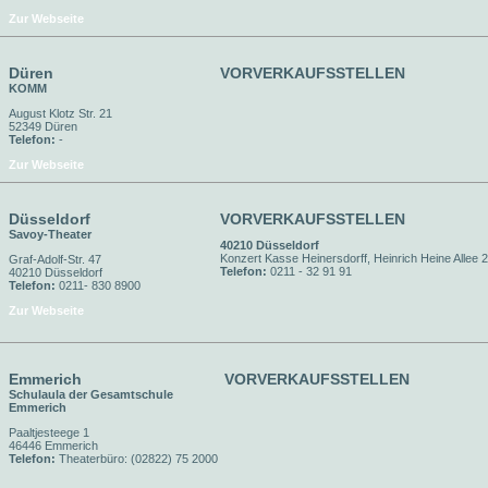
Zur Webseite
Düren
VORVERKAUFSSTELLEN
KOMM
August Klotz Str. 21
52349 Düren
Telefon:
-
Zur Webseite
Düsseldorf
VORVERKAUFSSTELLEN
Savoy-Theater
40210 Düsseldorf
Konzert Kasse Heinersdorff, Heinrich Heine Allee 
Graf-Adolf-Str. 47
Telefon:
0211 - 32 91 91
40210 Düsseldorf
Telefon:
0211- 830 8900
Zur Webseite
Emmerich
VORVERKAUFSSTELLEN
Schulaula der Gesamtschule
Emmerich
Paaltjesteege 1
46446 Emmerich
Telefon:
Theaterbüro: (02822) 75 2000