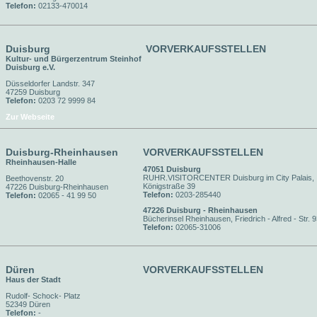
Telefon:
02133-470014
Duisburg
VORVERKAUFSSTELLEN
Kultur- und Bürgerzentrum Steinhof
Duisburg e.V.
Düsseldorfer Landstr. 347
47259 Duisburg
Telefon:
0203 72 9999 84
Zur Webseite
Duisburg-Rheinhausen
VORVERKAUFSSTELLEN
Rheinhausen-Halle
47051 Duisburg
RUHR.VISITORCENTER Duisburg im City Palais,
Beethovenstr. 20
Königstraße 39
47226 Duisburg-Rheinhausen
Telefon:
0203-285440
Telefon:
02065 - 41 99 50
47226 Duisburg - Rheinhausen
Bücherinsel Rheinhausen, Friedrich - Alfred - Str. 
Telefon:
02065-31006
Düren
VORVERKAUFSSTELLEN
Haus der Stadt
Rudolf- Schock- Platz
52349 Düren
Telefon:
-