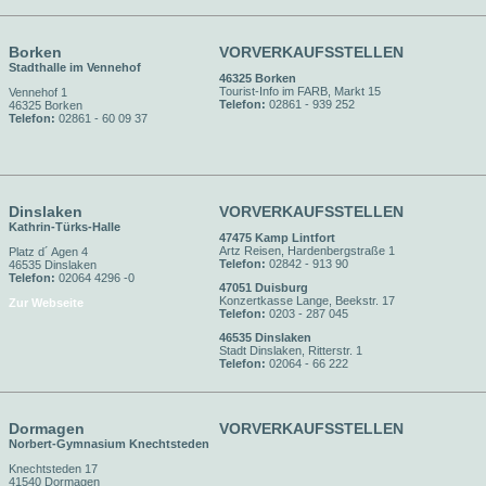
Borken
VORVERKAUFSSTELLEN
Stadthalle im Vennehof
46325 Borken
Tourist-Info im FARB, Markt 15
Vennehof 1
Telefon:
02861 - 939 252
46325 Borken
Telefon:
02861 - 60 09 37
Dinslaken
VORVERKAUFSSTELLEN
Kathrin-Türks-Halle
47475 Kamp Lintfort
Artz Reisen, Hardenbergstraße 1
Platz d´ Agen 4
Telefon:
02842 - 913 90
46535 Dinslaken
Telefon:
02064 4296 -0
47051 Duisburg
Konzertkasse Lange, Beekstr. 17
Zur Webseite
Telefon:
0203 - 287 045
46535 Dinslaken
Stadt Dinslaken, Ritterstr. 1
Telefon:
02064 - 66 222
Dormagen
VORVERKAUFSSTELLEN
Norbert-Gymnasium Knechtsteden
Knechtsteden 17
41540 Dormagen