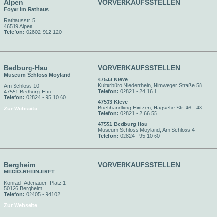
Alpen
VORVERKAUFSSTELLEN
Foyer im Rathaus
Rathausstr. 5
46519 Alpen
Telefon:
02802-912 120
Bedburg-Hau
VORVERKAUFSSTELLEN
Museum Schloss Moyland
47533 Kleve
Kulturbüro Niederrhein, Nimweger Straße 58
Am Schloss 10
Telefon:
02821 - 24 16 1
47551 Bedburg-Hau
Telefon:
02824 - 95 10 60
47533 Kleve
Buchhandlung Hintzen, Hagsche Str. 46 - 48
Zur Webseite
Telefon:
02821 - 2 66 55
47551 Bedburg Hau
Museum Schloss Moyland, Am Schloss 4
Telefon:
02824 - 95 10 60
Bergheim
VORVERKAUFSSTELLEN
MEDIO.RHEIN.ERFT
Konrad- Adenauer- Platz 1
50126 Bergheim
Telefon:
02405 - 94102
Zur Webseite