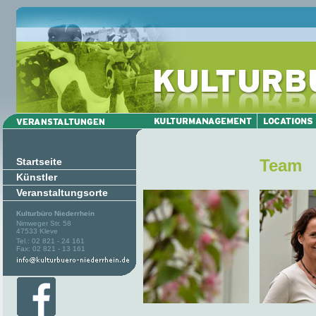
Startseite
Team
Künstler
Veranstaltungsorte
Kulturbüro Niederrhein
Nimweger Str. 58
47533 Kleve
Tel.: 02 821 - 24 161
Fax: 02 821 - 13 161