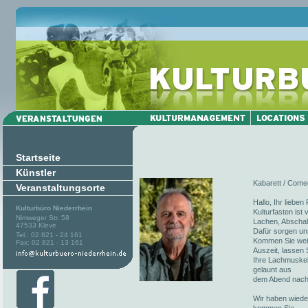
Startseite
Künstler
Kabarett / Comed
Veranstaltungsorte
Hallo, Ihr liebe
Kulturbüro Niederrhein
Kulturfasten ist
Nimweger Str. 58
Lachen, Abschalt
47533 Kleve
Dafür sorgen un
Tel.: 02 821 - 24 161
Kommen Sie weite
Fax: 02 821 - 13 161
Auszeit, lassen 
Ihre Lachmuskel
gelaunt aus
dem Abend nach
Wir haben wieder