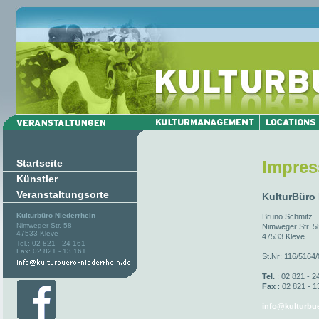
Startseite
Impre
Künstler
Veranstaltungsorte
KulturBüro
Kulturbüro Niederrhein
Bruno Schmitz
Nimweger Str. 58
Nimweger Str. 5
47533 Kleve
47533 Kleve
Tel.: 02 821 - 24 161
Fax: 02 821 - 13 161
St.Nr: 116/5164
Tel.
: 02 821 - 2
Fax
: 02 821 - 1
info@kulturbue