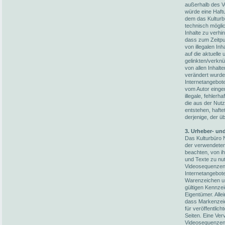
außerhalb des V
würde eine Haftun
dem das Kulturb
technisch möglic
Inhalte zu verhi
dass zum Zeitpun
von illegalen In
auf die aktuelle
gelinkten/verknü
von allen Inhalt
verändert wurden
Internetangebot
vom Autor einger
illegale, fehler
die aus der Nut
entstehen, hafte
derjenige, der üb
3. Urheber- un
Das Kulturbüro N
der verwendete
beachten, von i
und Texte zu nut
Videosequenzen 
Internetangebot
Warenzeichen un
gültigen Kennze
Eigentümer. Alle
dass Markenzeic
für veröffentlich
Seiten. Eine Ver
Videosequenzen 