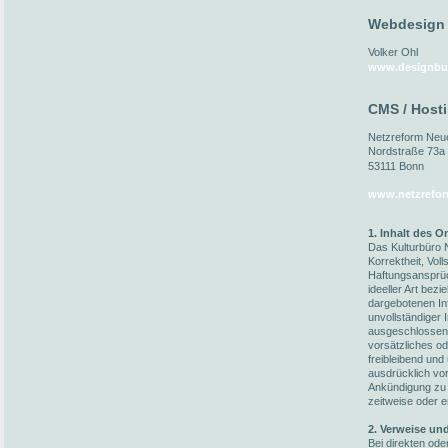
Webdesign
Volker Ohl
www.designbu
CMS / Host
Netzreform Ne
Nordstraße 73a
53111 Bonn
www.netzrefor
1. Inhalt des 
Das Kulturbüro N
Korrektheit, Voll
Haftungsansprüc
ideeller Art bez
dargebotenen In
unvollständiger 
ausgeschlossen,
vorsätzliches od
freibleibend und
ausdrücklich vo
Ankündigung zu 
zeitweise oder e
2. Verweise un
Bei direkten ode