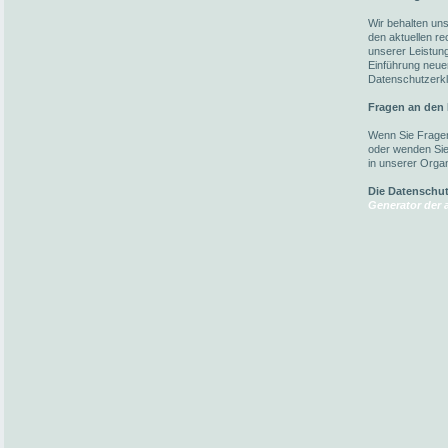
Wir behalten un
den aktuellen r
unserer Leistun
Einführung neuer
Datenschutzerkl
Fragen an den
Wenn Sie Fragen
oder wenden Sie 
in unserer Organ
Die Datenschu
Generator der a