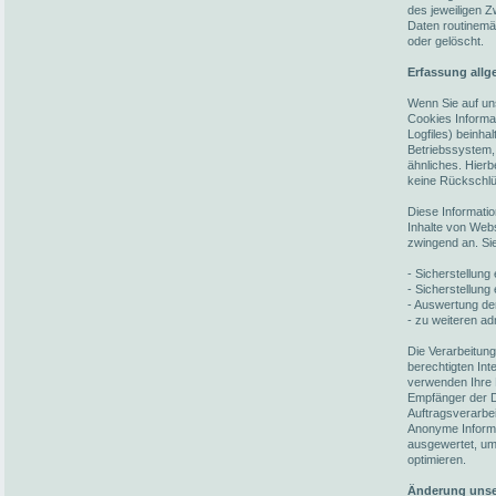
des jeweiligen 
Daten routinemä
oder gelöscht.
Erfassung allg
Wenn Sie auf un
Cookies Informat
Logfiles) beinh
Betriebssystem,
ähnliches. Hierb
keine Rückschlü
Diese Informati
Inhalte von Webs
zwingend an. Si
- Sicherstellun
- Sicherstellung
- Auswertung der
- zu weiteren ad
Die Verarbeitun
berechtigten In
verwenden Ihre 
Empfänger der Da
Auftragsverarbei
Anonyme Informat
ausgewertet, um 
optimieren.
Änderung unse