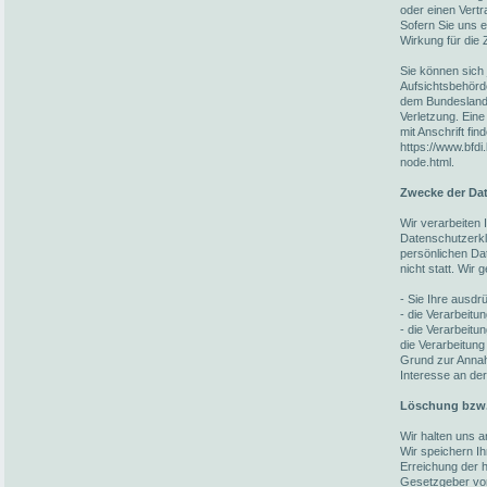
oder einen Vert
Sofern Sie uns ei
Wirkung für die 
Sie können sich 
Aufsichtsbehörd
dem Bundesland 
Verletzung. Eine
mit Anschrift fin
https://www.bfdi
node.html.
Zwecke der Dat
Wir verarbeiten
Datenschutzerkl
persönlichen Da
nicht statt. Wir
- Sie Ihre ausdrü
- die Verarbeitun
- die Verarbeitun
die Verarbeitung
Grund zur Annah
Interesse an der
Löschung bzw.
Wir halten uns 
Wir speichern I
Erreichung der h
Gesetzgeber vorg