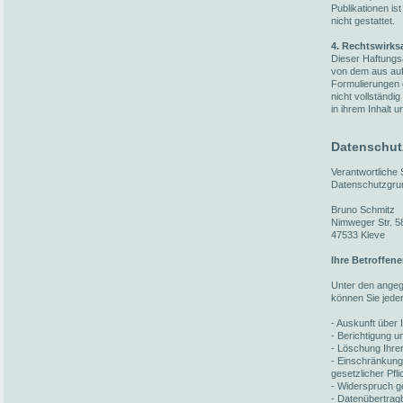
Publikationen i
nicht gestattet.
4. Rechtswirks
Dieser Haftungsa
von dem aus auf 
Formulierungen 
nicht vollständi
in ihrem Inhalt u
Datenschut
Verantwortliche
Datenschutzgru
Bruno Schmitz
Nimweger Str. 5
47533 Kleve
Ihre Betroffen
Unter den ange
können Sie jede
- Auskunft über 
- Berichtigung 
- Löschung Ihre
- Einschränkung
gesetzlicher Pfl
- Widerspruch ge
- Datenübertragb