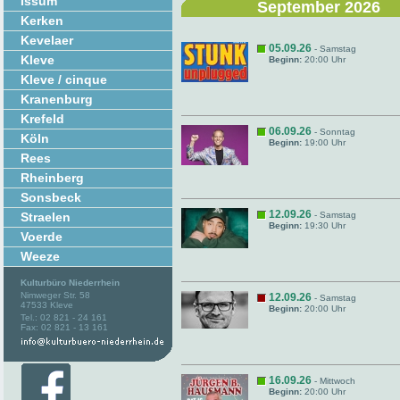
Issum
September 2026
Kerken
Kevelaer
05.09.26
- Samstag
Kleve
Beginn:
20:00 Uhr
Kleve / cinque
Kranenburg
Krefeld
06.09.26
- Sonntag
Köln
Beginn:
19:00 Uhr
Rees
Rheinberg
Sonsbeck
12.09.26
Straelen
- Samstag
Beginn:
19:30 Uhr
Voerde
Weeze
Kulturbüro Niederrhein
Nimweger Str. 58
12.09.26
- Samstag
47533 Kleve
Beginn:
20:00 Uhr
Tel.: 02 821 - 24 161
Fax: 02 821 - 13 161
16.09.26
- Mittwoch
Beginn:
20:00 Uhr