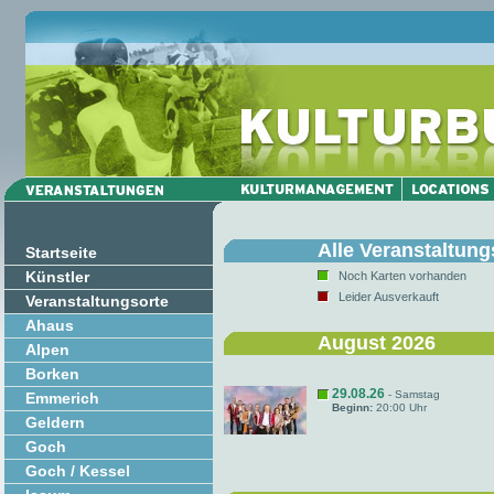
Alle Veranstaltung
Startseite
Künstler
Noch Karten vorhanden
Leider Ausverkauft
Veranstaltungsorte
Ahaus
August 2026
Alpen
Borken
29.08.26
- Samstag
Emmerich
Beginn:
20:00 Uhr
Geldern
Goch
Goch / Kessel