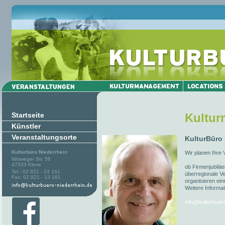
Startseite
Kultu
Künstler
Veranstaltungsorte
KulturBüro
Kulturbüro Niederrhein
Wir planen Ihre 
Nimweger Str. 58
47533 Kleve
ob Firmenjubiläe
Tel.: 02 821 - 24 161
überregionale Ve
Fax: 02 821 - 13 161
organisieren ein
Weitere Informat
info@kulturbuer