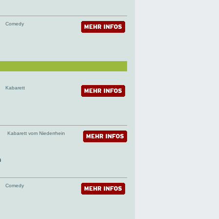
Comedy
Kabarett
Kabarett vom Niederrhein
n
Comedy