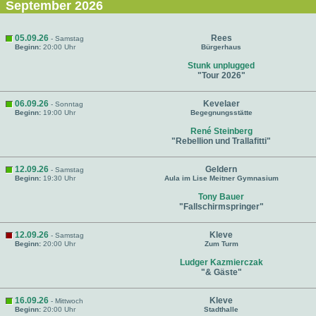
September 2026
05.09.26
Rees
- Samstag
Beginn:
20:00 Uhr
Bürgerhaus
Stunk unplugged
"Tour 2026"
06.09.26
Kevelaer
- Sonntag
Beginn:
19:00 Uhr
Begegnungsstätte
René Steinberg
"Rebellion und Trallafitti"
12.09.26
Geldern
- Samstag
Beginn:
19:30 Uhr
Aula im Lise Meitner Gymnasium
Tony Bauer
"Fallschirmspringer"
12.09.26
Kleve
- Samstag
Beginn:
20:00 Uhr
Zum Turm
Ludger Kazmierczak
"& Gäste"
16.09.26
Kleve
- Mittwoch
Beginn:
20:00 Uhr
Stadthalle