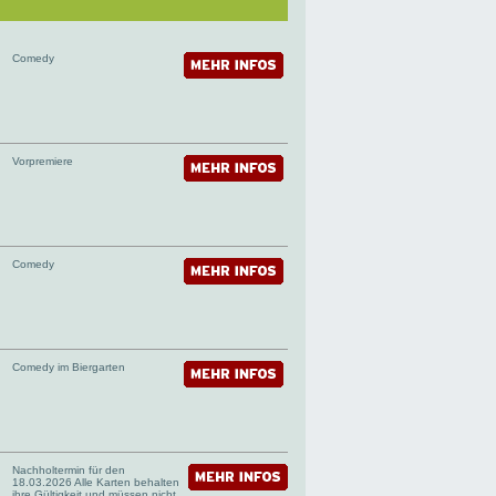
Comedy
Vorpremiere
Comedy
Comedy im Biergarten
Nachholtermin für den
18.03.2026 Alle Karten behalten
ihre Gültigkeit und müssen nicht