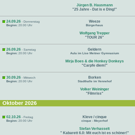
Jürgen B. Hausmann
"25 Jahre - Dat is e Ding!"
24.09.26
Weeze
- Donnerstag
Beginn:
20:00 Uhr
Bürgerhaus
Wolfgang Trepper
"TOUR 26"
26.09.26
Geldern
- Samstag
Beginn:
20:00 Uhr
Aula im Lise Meitner Gymnasium
Mirja Boes & die Honkey Donkeys
"Carpfe diem!"
30.09.26
Borken
- Mittwoch
Beginn:
20:00 Uhr
Stadthalle im Vennehof
Volker Weininger
"Filmriss"
Oktober 2026
02.10.26
Kleve / cinque
- Freitag
Beginn:
20:00 Uhr
cinque - Meyerhof
Stefan Verhasselt
" Kabarett 6.0: Mit euch ist es schöner!"