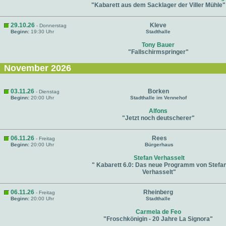
"Kabarett aus dem Sacklager der Viller Mühle"
29.10.26
Kleve
- Donnerstag
Beginn:
19:30 Uhr
Stadthalle
Tony Bauer
"Fallschirmspringer"
November 2026
03.11.26
Borken
- Dienstag
Beginn:
20:00 Uhr
Stadthalle im Vennehof
Alfons
"Jetzt noch deutscherer"
06.11.26
Rees
- Freitag
Beginn:
20:00 Uhr
Bürgerhaus
Stefan Verhasselt
" Kabarett 6.0: Das neue Programm von Stefa
Verhasselt"
06.11.26
Rheinberg
- Freitag
Beginn:
20:00 Uhr
Stadthalle
Carmela de Feo
"Froschkönigin - 20 Jahre La Signora"