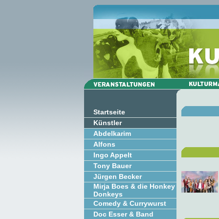
Startseite
Künstler
Abdelkarim
Alfons
Ingo Appelt
Tony Bauer
Jürgen Becker
Mirja Boes & die Honkey
Donkeys
Comedy & Currywurst
Doc Esser & Band