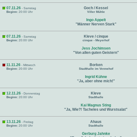
07.11.26
Goch / Kessel
- Samstag
Beginn:
20:00 Uhr
Viller Mühle
Ingo Appelt
"Männer Nerven Stark"
07.11.26
Kleve / cinque
- Samstag
Beginn:
20:00 Uhr
cinque - Meyerhof
Jess Jochimsen
"Von allen guten Geistern"
11.11.26
Borken
- Mittwoch
Beginn:
20:00 Uhr
Stadthalle im Vennehof
Ingrid Kühne
"Ja, aber ohne mich!"
12.11.26
Kleve
- Donnerstag
Beginn:
20:00 Uhr
Stadthalle
Kai Magnus Sting
"Ja, Wie?! Tacheles und Wurstsalat"
13.11.26
Ahaus
- Freitag
Beginn:
20:00 Uhr
Stadthalle
Gerburg Jahnke