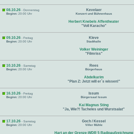
08.10.26
Kevelaer
- Donnerstag
Beginn:
20:00 Uhr
Konzert und Bühnenhaus
Herbert Knebels Affentheater
"Voll Karacho"
09.10.26
Kleve
- Freitag
Beginn:
20:00 Uhr
Stadthalle
Volker Weininger
"Filmriss"
10.10.26
Rees
- Samstag
Beginn:
20:00 Uhr
Bürgerhaus
Abdelkarim
"Plan Z: Jetzt will er´s wissen!"
16.10.26
Issum
- Freitag
Beginn:
20:00 Uhr
Bürgersaal Issum
Kai Magnus Sting
"Ja, Wie?! Tacheles und Wurstsalat"
17.10.26
Goch / Kessel
- Samstag
Beginn:
20:00 Uhr
Viller Mühle
Hart an der Grenze-WDR 5 Radioaufzeichnung