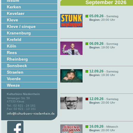
Issum
September 2026
Kerken
Kevelaer
05.09.26
- Samstag
Kleve
Beginn:
20:00 Uhr
Kleve / cinque
Kranenburg
Krefeld
06.09.26
- Sonntag
Köln
Beginn:
19:00 Uhr
Rees
Rheinberg
Sonsbeck
12.09.26
Straelen
- Samstag
Beginn:
19:30 Uhr
Voerde
Weeze
Kulturbüro Niederrhein
Nimweger Str. 58
12.09.26
- Samstag
47533 Kleve
Beginn:
20:00 Uhr
Tel.: 02 821 - 24 161
Fax: 02 821 - 13 161
16.09.26
- Mittwoch
Beginn:
20:00 Uhr