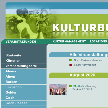
Alle Veranstaltung
Startseite
Künstler
Noch Karten vorhanden
Leider Ausverkauft
Veranstaltungsorte
Ahaus
August 2026
Alpen
Borken
29.08.26
- Samstag
Emmerich
Beginn:
20:00 Uhr
Geldern
Goch
Goch / Kessel