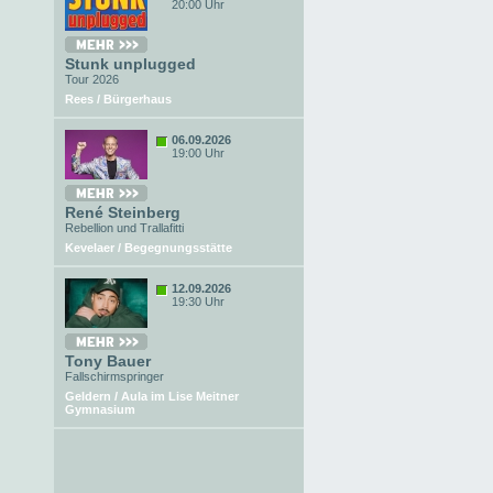
20:00 Uhr
Stunk unplugged
Tour 2026
Rees / Bürgerhaus
06.09.2026
19:00 Uhr
René Steinberg
Rebellion und Trallafitti
Kevelaer / Begegnungsstätte
12.09.2026
19:30 Uhr
Tony Bauer
Fallschirmspringer
Geldern / Aula im Lise Meitner
Gymnasium