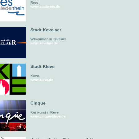
Rees
www.stadtrees.de
Stadt Kevelaer
Willkommen in Kevelaer
www.kevelaer.de
Stadt Kleve
Kleve
www.kleve.de
Cinque
Kleinkunst in Kleve
www.cinque-kleve.de