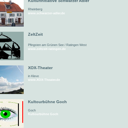
Kulturinitiative Schwarzer Adler
Rheinberg
www.schwarzer-adler.de
ZeltZeit
Pfingsten am Grünen See / Ratingen West
www.zeltzeit-ratingen.de
XOX-Theater
in Kleve
www.XOX-Theater.de
Kultourbühne Goch
Goch
Kultourbühne Goch