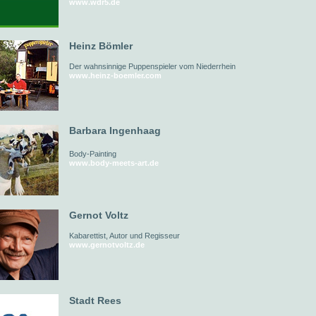
www.wdr5.de
Heinz Bömler
Der wahnsinnige Puppenspieler vom Niederrhein
www.heinz-boemler.com
Barbara Ingenhaag
Body-Painting
www.body-meets-art.de
Gernot Voltz
Kabarettist, Autor und Regisseur
www.gernotvoltz.de
Stadt Rees