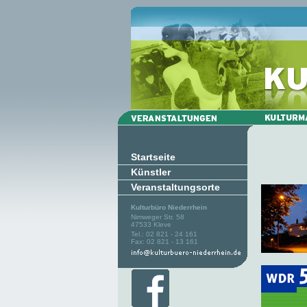
Startseite
Künstler
Veranstaltungsorte
Kulturbüro Niederrhein
Nimweger Str. 58
47533 Kleve
Tel.: 02 821 - 24 161
Fax: 02 821 - 13 161