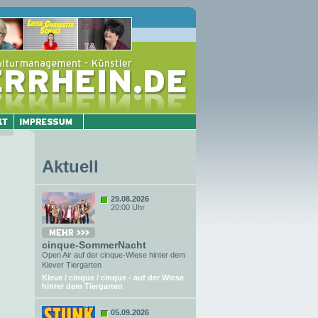
Aktuell
29.08.2026
20:00 Uhr
cinque-SommerNacht
Open Air auf der cinque-Wiese hinter dem
Klever Tiergarten
Kleve / cinque / cinque - auf der Wiese
hinter dem Tiergarten
05.09.2026