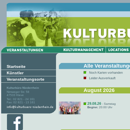
Alle Veranstaltun
Startseite
Künstler
Noch Karten vorhanden
Leider Ausverkauft
Veranstaltungsorte
Kulturbüro Niederrhein
August 2026
Nimweger Str. 58
47533 Kleve
Tel.: 02 821 - 24 161
Fax: 02 821 - 13 161
29.08.26
- Samstag
Beginn:
20:00 Uhr