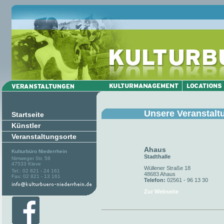
Unsere Veranstalt
Startseite
Künstler
Veranstaltungsorte
Ahaus
Kulturbüro Niederrhein
Stadthalle
Nimweger Str. 58
47533 Kleve
Wüllener Straße 18
Tel.: 02 821 - 24 161
48683 Ahaus
Fax: 02 821 - 13 161
Telefon:
02561 - 96 13 30
Zur Webseite