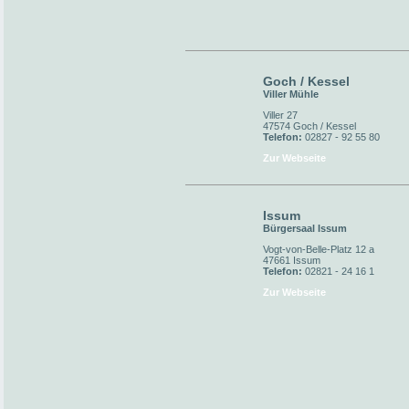
Goch / Kessel
Viller Mühle
Viller 27
47574 Goch / Kessel
Telefon:
02827 - 92 55 80
Zur Webseite
Issum
Bürgersaal Issum
Vogt-von-Belle-Platz 12 a
47661 Issum
Telefon:
02821 - 24 16 1
Zur Webseite