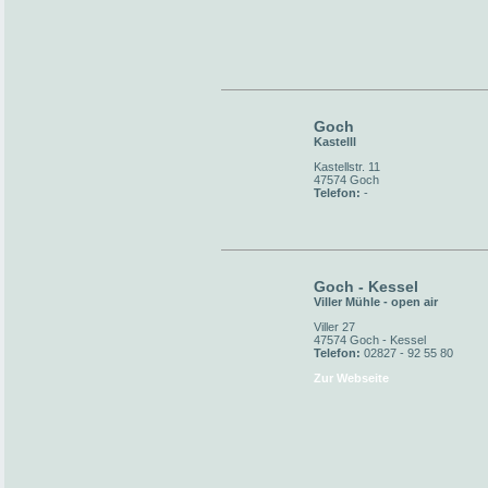
Goch
Kastelll
Kastellstr. 11
47574 Goch
Telefon:
-
Goch - Kessel
Viller Mühle - open air
Viller 27
47574 Goch - Kessel
Telefon:
02827 - 92 55 80
Zur Webseite