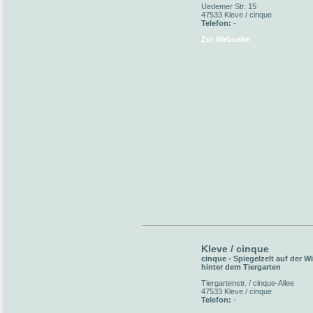
Uedemer Str. 15
47533 Kleve / cinque
Telefon:
-
Zur Webseite
Kleve / cinque
cinque - Spiegelzelt auf der W
hinter dem Tiergarten
Tiergartenstr. / cinque-Allee
47533 Kleve / cinque
Telefon:
-