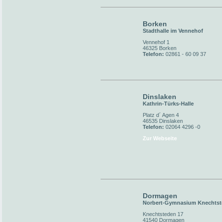
Borken
Stadthalle im Vennehof
Vennehof 1
46325 Borken
Telefon:
02861 - 60 09 37
Dinslaken
Kathrin-Türks-Halle
Platz d´ Agen 4
46535 Dinslaken
Telefon:
02064 4296 -0
Zur Webseite
Dormagen
Norbert-Gymnasium Knechts
Knechtsteden 17
41540 Dormagen