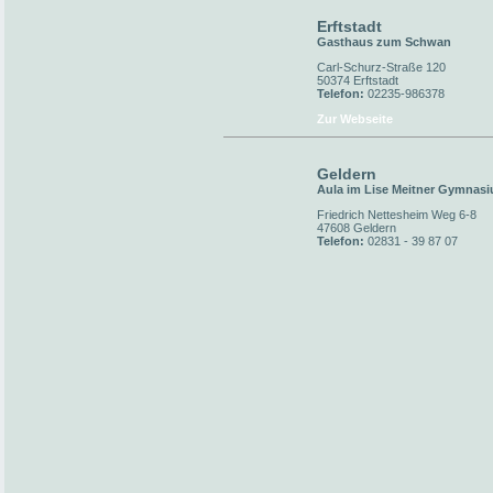
Erftstadt
Gasthaus zum Schwan
Carl-Schurz-Straße 120
50374 Erftstadt
Telefon:
02235-986378
Zur Webseite
Geldern
Aula im Lise Meitner Gymnas
Friedrich Nettesheim Weg 6-8
47608 Geldern
Telefon:
02831 - 39 87 07