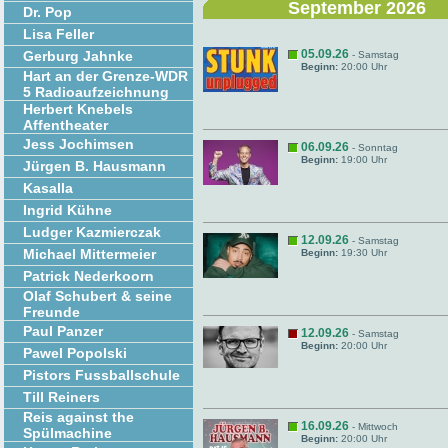
September 2026
Dr. Pop
Lisa Feller
05.09.26
Gerburg Jahnke
- Samstag
Beginn:
20:00 Uhr
Hart an der Grenze-WDR
5 Radioaufzeichnung
Herbert Knebels
Affentheater
Jess Jochimsen
06.09.26
- Sonntag
Beginn:
19:00 Uhr
Jürgen B. Hausmann
Kasalla
Ingrid Kühne
Ludger Kazmierczak
12.09.26
- Samstag
Michael Mittermeier
Beginn:
19:30 Uhr
Patrick Nederkoorn
Olaf Schubert & seine
Freunde
Paul Panzer
12.09.26
- Samstag
Beginn:
20:00 Uhr
Pawel Popolski
Pistors Fussballschule
Till Reiners
Reis against the
16.09.26
- Mittwoch
Spülmachine
Beginn:
20:00 Uhr