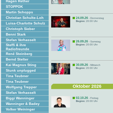
Hagen Rether
STOPPOK
Martin Schopps
Christian Schulte-Loh
24.09.26
- Donnerstag
Beginn:
20:00 Uhr
Luisa-Charlotte Schulz
Christoph Sieber
Benni Stark
Stefan Verhasselt
26.09.26
- Samstag
Steffi & ihre
Beginn:
20:00 Uhr
Radiofreunde
René Steinberg
Bernd Stelter
Kai Magnus Sting
30.09.26
- Mittwoch
Beginn:
20:00 Uhr
Stunk unplugged
Tina Teubner
Tina Teubner
Oktober 2026
Wolfgang Trepper
Stefan Verhasselt
Biggi Wanninger
02.10.26
- Freitag
Beginn:
20:00 Uhr
Wanninger & Badey
Volker Weininger