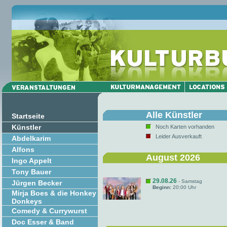
Alle Künstler
Startseite
Künstler
Noch Karten vorhanden
Leider Ausverkauft
Abdelkarim
Alfons
August 2026
Ingo Appelt
Tony Bauer
29.08.26
- Samstag
Jürgen Becker
Beginn:
20:00 Uhr
Mirja Boes & die Honkey
Donkeys
Comedy & Currywurst
Doc Esser & Band