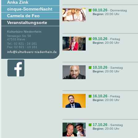
Anka Zink
cinque-SommerNacht
08.10.26
- Donnerstag
Beginn:
20:00 Uhr
Carmela de Feo
Veranstaltungsorte
Kulturbüro Niederrhein
Nimweger Str. 58
09.10.26
- Freitag
47533 Kleve
Beginn:
20:00 Uhr
Tel.: 02 821 - 24 161
Fax: 02 821 - 13 161
10.10.26
- Samstag
Beginn:
20:00 Uhr
16.10.26
- Freitag
Beginn:
20:00 Uhr
17.10.26
- Samstag
Beginn:
20:00 Uhr