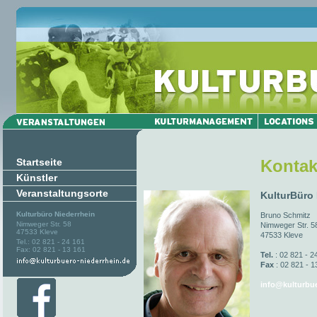
Startseite
Kontak
Künstler
Veranstaltungsorte
KulturBüro
Kulturbüro Niederrhein
Bruno Schmitz
Nimweger Str. 58
Nimweger Str. 5
47533 Kleve
47533 Kleve
Tel.: 02 821 - 24 161
Fax: 02 821 - 13 161
Tel.
: 02 821 - 2
Fax
: 02 821 - 1
info@kulturbue