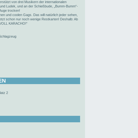
rstützt von drei Musikern der internationalen
k und Ludek, und an der Schießbude, „Bumm-Bumm“-
Auge trocken!
en und coolen Gags. Das will natürlich jeder sehen,
Jetzt schon nur noch wenige Restkarten! Deshalb: Ab
 “VOLL KARACHO!“
Schlagzeug
EN
latz 2