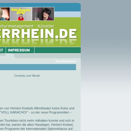
Druckversion
Comedy und Musik
en von Herbert Knebels Affentheater keine Ruhe und
it “VOLL KARACHO!“ - so der neue Programmtitel –
 Tourleben nicht mehr mithalten konnte und sich in
et hat, warten die alten Haudegen, Herbert Knebel,
em Programm der internationalen Spitzenklasse auf.