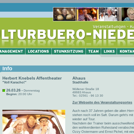
Info
Herbert Knebels Affentheater
Ahaus
"Voll Karacho!"
Stadthalle
Wüllener Straße 18
26.03.26 -
Donnerstag
48683 Ahaus
Beginn:
20:00 Uhr
Tel.: 02561 - 96 13 30
Zur Webseite des Veranstaltungsortes
Auch nach 37 Jahren geben die alten Herr
stehen noch voll im Saft. Darum geht‘s m
wieder auf Tour.
Nachdem der Trainer beim ausschweifenden
den wohlverdienten Ruhestand verabschied
Ozzy Ostermann und Ernst Pichel, mit ein