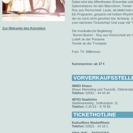
Dabei wird das Affentheater-Ensemble unte
Spitzenklasse: An den Blasrohren, Tome
Roy aus Remscheid. Leute, da bleibt kein 
Ein Programm, gespickt mit heißen Rhythm
der es noch nicht gesehen hat. Achtung: 
zum nächsten Ticketshop! Und zwar mit
Zur Webseite des Künstlers
Die musikalische Begleitung:
`Bumm-Bumm‘ - Roy aus Remscheid am 
Ludek an der Posaune
Tomek an der Trompete
Foto: Th. Willemsen
Kartenpreise: ab 37 €
VORVERKAUFSSTELL
48683 Ahaus
Ahaus Marketing und Touristik, Oldenkottp
Telefon:
02561 - 44 44 44
48703 Stadtlohn
Stadtmarketing , Dufkampstr. 11
Telefon:
0 25 63 – 8 78 66
TICKETHOTLINE
KulturBüro NiederRhein
Telefon:
02821 - 24 16 1