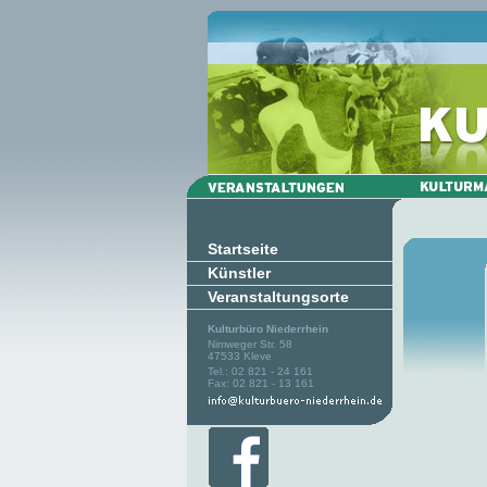
Startseite
Künstler
Veranstaltungsorte
Kulturbüro Niederrhein
Nimweger Str. 58
47533 Kleve
Tel.: 02 821 - 24 161
Fax: 02 821 - 13 161