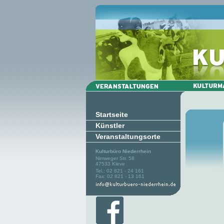
Startseite
Künstler
Veranstaltungsorte
Kulturbüro Niederrhein
Nimweger Str. 58
47533 Kleve
Tel.: 02 821 - 24 161
Fax: 02 821 - 13 161