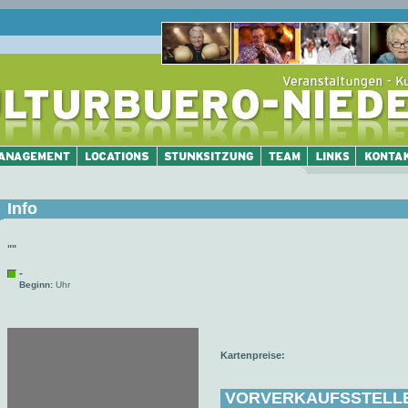
Info
""
-
Beginn:
Uhr
Kartenpreise:
VORVERKAUFSSTELL