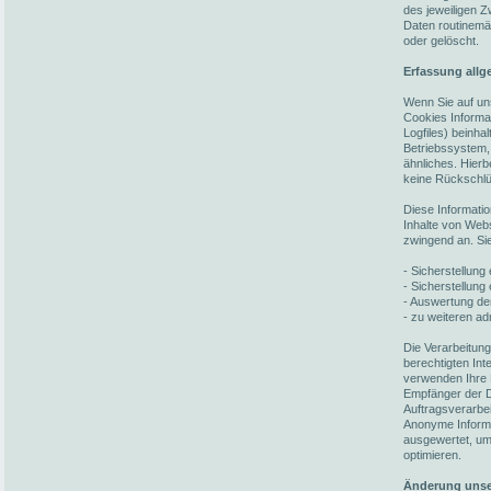
des jeweiligen 
Daten routinemä
oder gelöscht.
Erfassung allg
Wenn Sie auf un
Cookies Informat
Logfiles) beinh
Betriebssystem,
ähnliches. Hierb
keine Rückschlü
Diese Informati
Inhalte von Webs
zwingend an. Si
- Sicherstellun
- Sicherstellung
- Auswertung der
- zu weiteren ad
Die Verarbeitun
berechtigten In
verwenden Ihre 
Empfänger der Da
Auftragsverarbei
Anonyme Informat
ausgewertet, um 
optimieren.
Änderung unse