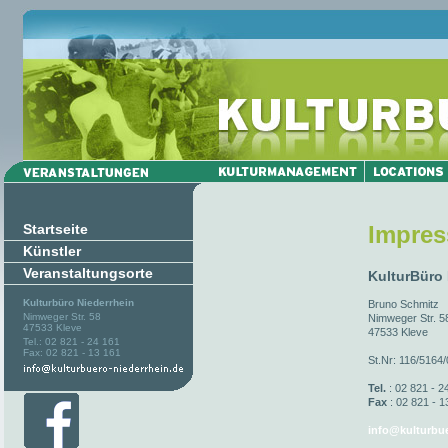
Startseite
Impre
Künstler
Veranstaltungsorte
KulturBüro
Kulturbüro Niederrhein
Bruno Schmitz
Nimweger Str. 58
Nimweger Str. 5
47533 Kleve
47533 Kleve
Tel.: 02 821 - 24 161
Fax: 02 821 - 13 161
St.Nr: 116/5164
Tel.
: 02 821 - 2
Fax
: 02 821 - 1
info@kulturbue