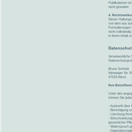
Publikationen i
nicht gestattet.
4. Rechtswirks
Dieser Haftungsa
von dem aus auf 
Formulierungen 
nicht vollständi
in ihrem Inhalt u
Datenschut
Verantwortliche
Datenschutzgru
Bruno Schmitz
Nimweger Str. 5
47533 Kleve
Ihre Betroffen
Unter den ange
können Sie jede
- Auskunft über 
- Berichtigung 
- Löschung Ihre
- Einschränkung
gesetzlicher Pfl
- Widerspruch ge
- Datenübertragb