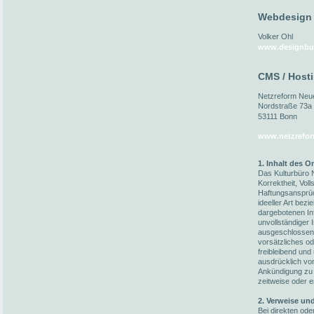
Webdesign
Volker Ohl
www.designbu
CMS / Host
Netzreform Ne
Nordstraße 73a
53111 Bonn
www.netzrefor
1. Inhalt des 
Das Kulturbüro N
Korrektheit, Voll
Haftungsansprüc
ideeller Art bez
dargebotenen In
unvollständiger 
ausgeschlossen,
vorsätzliches od
freibleibend und
ausdrücklich vo
Ankündigung zu 
zeitweise oder e
2. Verweise un
Bei direkten ode