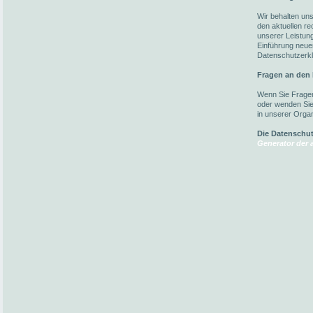
Wir behalten un
den aktuellen r
unserer Leistun
Einführung neuer
Datenschutzerkl
Fragen an den
Wenn Sie Fragen
oder wenden Sie 
in unserer Organ
Die Datenschu
Generator der a