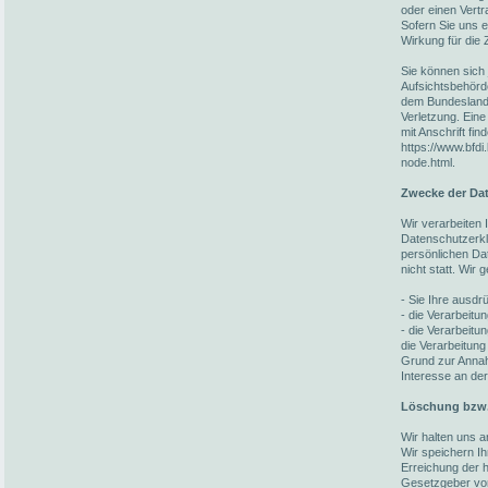
oder einen Vert
Sofern Sie uns ei
Wirkung für die 
Sie können sich 
Aufsichtsbehörd
dem Bundesland 
Verletzung. Eine
mit Anschrift fin
https://www.bfdi
node.html.
Zwecke der Dat
Wir verarbeiten
Datenschutzerkl
persönlichen Da
nicht statt. Wir
- Sie Ihre ausdrü
- die Verarbeitun
- die Verarbeitun
die Verarbeitung
Grund zur Annah
Interesse an der
Löschung bzw.
Wir halten uns 
Wir speichern I
Erreichung der h
Gesetzgeber vorg