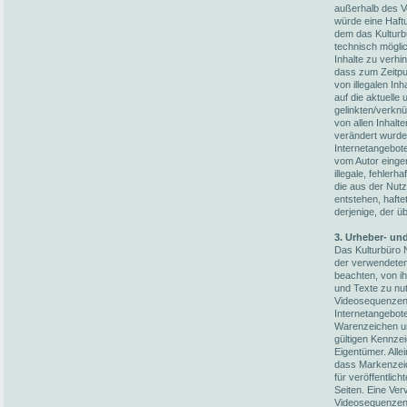
außerhalb des V
würde eine Haftun
dem das Kulturb
technisch möglic
Inhalte zu verhi
dass zum Zeitpun
von illegalen In
auf die aktuelle
gelinkten/verknü
von allen Inhalt
verändert wurden
Internetangebot
vom Autor einger
illegale, fehler
die aus der Nut
entstehen, hafte
derjenige, der üb
3. Urheber- un
Das Kulturbüro N
der verwendete
beachten, von i
und Texte zu nut
Videosequenzen 
Internetangebot
Warenzeichen un
gültigen Kennze
Eigentümer. Alle
dass Markenzeic
für veröffentlich
Seiten. Eine Ver
Videosequenzen 