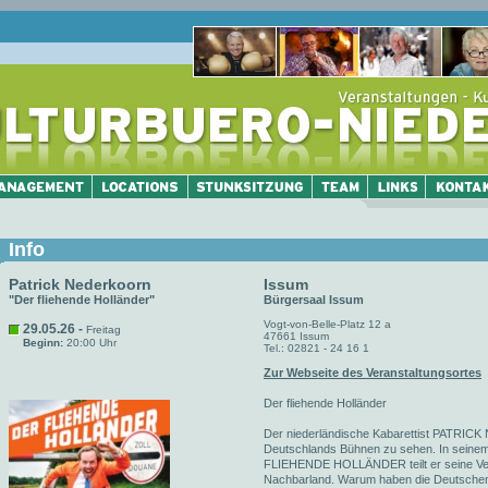
Info
Patrick Nederkoorn
Issum
"Der fliehende Holländer"
Bürgersaal Issum
Vogt-von-Belle-Platz 12 a
29.05.26 -
Freitag
47661 Issum
Beginn:
20:00 Uhr
Tel.: 02821 - 24 16 1
Zur Webseite des Veranstaltungsortes
Der fliehende Holländer
Der niederländische Kabarettist PATRICK
Deutschlands Bühnen zu sehen. In sein
FLIEHENDE HOLLÄNDER teilt er seine Ve
Nachbarland. Warum haben die Deutschen 