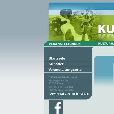
Startseite
Künstler
Veranstaltungsorte
Kulturbüro Niederrhein
Nimweger Str. 58
47533 Kleve
Tel.: 02 821 - 24 161
Fax: 02 821 - 13 161