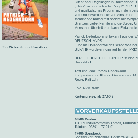
Blitzer oder Regelungen in Deutschland?
„Elster“ wie ein diebischer Vogel? DER 
und musikalisches Programm, in dem pers
verbunden werden. Der aus Amsterdam
stammende Kabarettist spricht auf sympat
Grenzen, Liebe, Familie und die Steuer. 
Menschen überbrücken kann. Einfach die l
Patrick Nederkoorn ist bekannt aus de
DEUTSCHLANDS
- und als Holländer will das schon was 
Zur Webseite des Künstlers
GEFAHR wurde er nominiert für den P
DER FLIEHENDE HOLLÄNDER ist eine Zu
Düsseldorf.
Text und Idee: Patrick Nederkoorn
Komposition und Klavier: Guido van de Me
Regie: Ralf Lohr
Foto: Nico Brons
Kartenpreise: ab 27,50 €
VORVERKAUFSSTELL
46509 Xanten
TIX Touristikinformation Xanten, Kurfürsten
Telefon:
02801 - 77 21 91
47665 Sonsbeck
Sonsbecker Reisebüro, Hochstraße 54