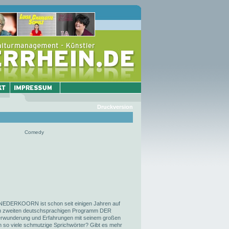
Druckversion
Comedy
 NEDERKOORN ist schon seit einigen Jahren auf
em zweiten deutschsprachigen Programm DER
rwunderung und Erfahrungen mit seinem großen
so viele schmutzige Sprichwörter? Gibt es mehr