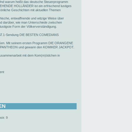
 Und warum heißt das deutsche Steuerprogramm
FLIEHENDE HOLLÄNDER ist ein erfrischend lustiges
önliche Geschichten mit aktuellen Themen
hische, entwaffnende und witzige Weise über
Und darüber, wie man Unterschiede zwischen
ustigste Form der Völkerverständigung.
r SAT.1-Sendung DIE BESTEN COMEDIANS
heißen. Mit seinem ersten Programm DIE ORANGENE
RIX PANTHEON und gewann den KOMIKER JACKPOT.
sammenarbeit mit dem Kom(m)ödchen in
ent
EN
str. 9