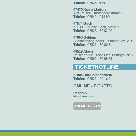
Telefon:
02838-91791
47475 Kamp Lintfort
Artz Reisen, Hardenbergstraße 1
Telefon:
02842 - 913 90
47574 Goch
KulTOURbühne Goch, Markt 2
Telefon:
02823 - 32 02 02
47608 Geldern
Buchhandlung Keuck, Issumer Straße 15
Telefon:
02831 - 80 00 8
46519 Alpen
Reiseservice Enrico Linz, Bernsghuck 35
Telefon:
02802 - 80 99 51
TICKETHOTLINE
KulturBüro NiederRhein
Telefon:
02821 - 24 16 1
ONLINE - TICKETS
Reservix
Hier bestellen