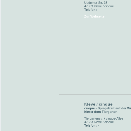
Uedemer Str. 15
47533 Kleve / cinque
Telefon:
-
Zur Webseite
Kleve / cinque
cinque - Spiegelzelt auf der W
hinter dem Tiergarten
Tiergartenstr. / cinque-Allee
47533 Kleve / cinque
Telefon:
-