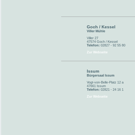
Goch / Kessel
Viller Mühle
Viller 27
47574 Goch / Kessel
Telefon:
02827 - 92 55 80
Zur Webseite
Issum
Bürgersaal Issum
Vogt-von-Belle-Platz 12 a
47661 Issum
Telefon:
02821 - 24 16 1
Zur Webseite