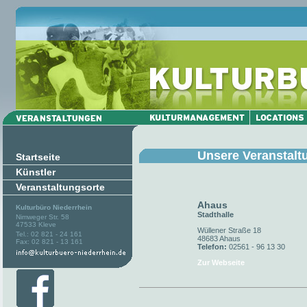
Unsere Veranstalt
Startseite
Künstler
Veranstaltungsorte
Ahaus
Kulturbüro Niederrhein
Stadthalle
Nimweger Str. 58
47533 Kleve
Wüllener Straße 18
Tel.: 02 821 - 24 161
48683 Ahaus
Fax: 02 821 - 13 161
Telefon:
02561 - 96 13 30
Zur Webseite