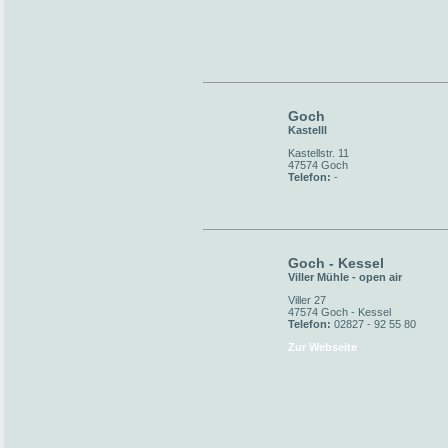
Goch
Kastelll
Kastellstr. 11
47574 Goch
Telefon:
-
Goch - Kessel
Viller Mühle - open air
Viller 27
47574 Goch - Kessel
Telefon:
02827 - 92 55 80
Zur Webseite