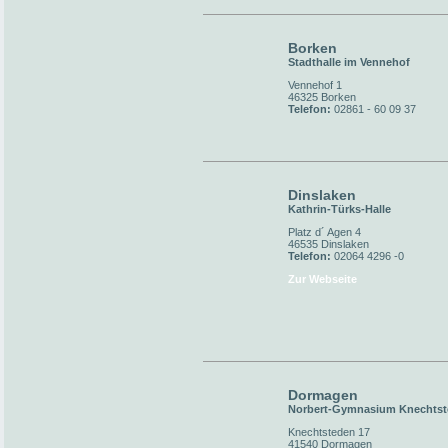
Borken
Stadthalle im Vennehof
Vennehof 1
46325 Borken
Telefon:
02861 - 60 09 37
Dinslaken
Kathrin-Türks-Halle
Platz d´ Agen 4
46535 Dinslaken
Telefon:
02064 4296 -0
Zur Webseite
Dormagen
Norbert-Gymnasium Knechts
Knechtsteden 17
41540 Dormagen