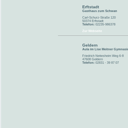
Erftstadt
Gasthaus zum Schwan
Carl-Schurz-Straße 120
50374 Erftstadt
Telefon:
02235-986378
Zur Webseite
Geldern
Aula im Lise Meitner Gymnas
Friedrich Nettesheim Weg 6-8
47608 Geldern
Telefon:
02831 - 39 87 07