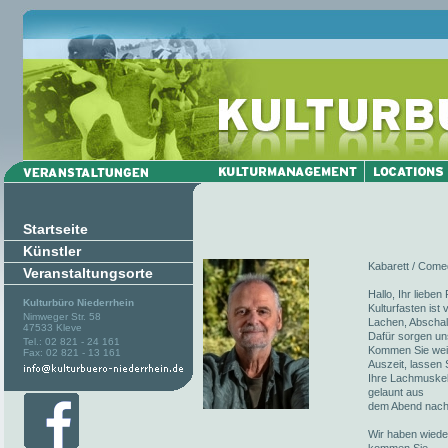
Startseite
Künstler
Kabarett / Comed
Veranstaltungsorte
Hallo, Ihr liebe
Kulturbüro Niederrhein
Kulturfasten ist
Nimweger Str. 58
Lachen, Abschalt
47533 Kleve
Dafür sorgen un
Tel.: 02 821 - 24 161
Kommen Sie weite
Fax: 02 821 - 13 161
Auszeit, lassen 
Ihre Lachmuskel
gelaunt aus
dem Abend nach
Wir haben wieder