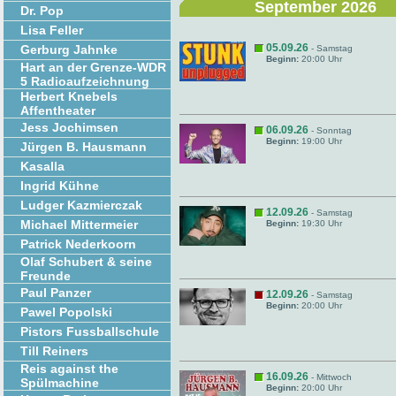
September 2026
Dr. Pop
Lisa Feller
05.09.26
Gerburg Jahnke
- Samstag
Beginn:
20:00 Uhr
Hart an der Grenze-WDR
5 Radioaufzeichnung
Herbert Knebels
Affentheater
Jess Jochimsen
06.09.26
- Sonntag
Beginn:
19:00 Uhr
Jürgen B. Hausmann
Kasalla
Ingrid Kühne
Ludger Kazmierczak
12.09.26
- Samstag
Michael Mittermeier
Beginn:
19:30 Uhr
Patrick Nederkoorn
Olaf Schubert & seine
Freunde
Paul Panzer
12.09.26
- Samstag
Beginn:
20:00 Uhr
Pawel Popolski
Pistors Fussballschule
Till Reiners
Reis against the
16.09.26
- Mittwoch
Spülmachine
Beginn:
20:00 Uhr