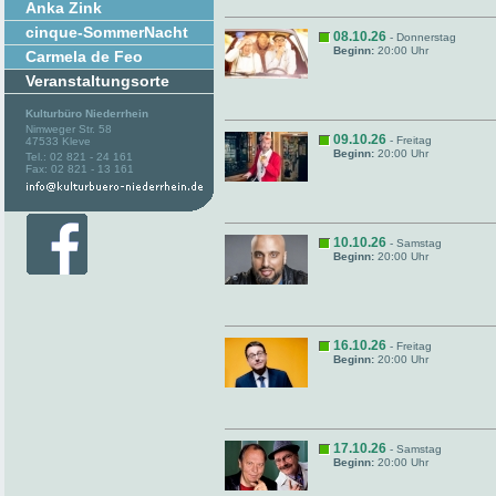
Anka Zink
cinque-SommerNacht
08.10.26
- Donnerstag
Beginn:
20:00 Uhr
Carmela de Feo
Veranstaltungsorte
Kulturbüro Niederrhein
Nimweger Str. 58
09.10.26
- Freitag
47533 Kleve
Beginn:
20:00 Uhr
Tel.: 02 821 - 24 161
Fax: 02 821 - 13 161
10.10.26
- Samstag
Beginn:
20:00 Uhr
16.10.26
- Freitag
Beginn:
20:00 Uhr
17.10.26
- Samstag
Beginn:
20:00 Uhr