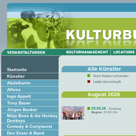
Alle Künstler
Startseite
Künstler
Noch Karten vorhanden
Leider Ausverkauft
Abdelkarim
Alfons
August 2026
Ingo Appelt
Tony Bauer
29.08.26
- Samstag
Jürgen Becker
Beginn:
20:00 Uhr
Mirja Boes & die Honkey
Donkeys
Comedy & Currywurst
Doc Esser & Band