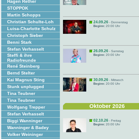
Hagen Rether
STOPPOK
Martin Schopps
Christian Schulte-Loh
24.09.26
- Donnerstag
Beginn:
20:00 Uhr
Luisa-Charlotte Schulz
Christoph Sieber
Benni Stark
Stefan Verhasselt
26.09.26
- Samstag
Steffi & ihre
Beginn:
20:00 Uhr
Radiofreunde
René Steinberg
Bernd Stelter
Kai Magnus Sting
30.09.26
- Mittwoch
Beginn:
20:00 Uhr
Stunk unplugged
Tina Teubner
Tina Teubner
Oktober 2026
Wolfgang Trepper
Stefan Verhasselt
Biggi Wanninger
02.10.26
- Freitag
Beginn:
20:00 Uhr
Wanninger & Badey
Volker Weininger