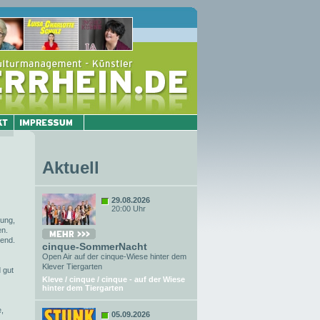
Aktuell
29.08.2026
20:00 Uhr
tung,
en.
bend.
cinque-SommerNacht
Open Air auf der cinque-Wiese hinter dem
Klever Tiergarten
 gut
Kleve / cinque / cinque - auf der Wiese
hinter dem Tiergarten
e,
05.09.2026