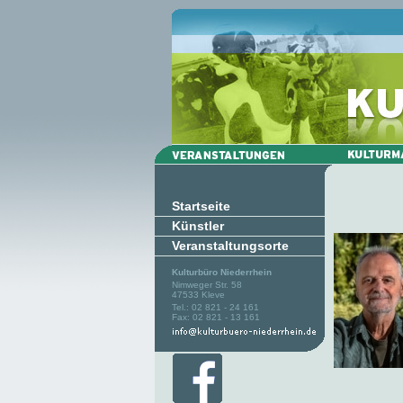
Startseite
Künstler
Veranstaltungsorte
Kulturbüro Niederrhein
Nimweger Str. 58
47533 Kleve
Tel.: 02 821 - 24 161
Fax: 02 821 - 13 161