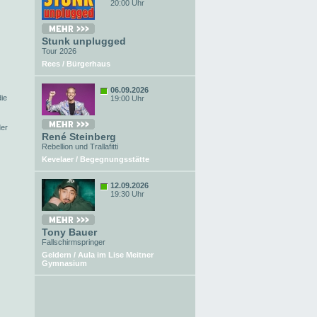
20:00 Uhr
Stunk unplugged
Tour 2026
Rees / Bürgerhaus
06.09.2026
ie
19:00 Uhr
der
René Steinberg
Rebellion und Trallafitti
Kevelaer / Begegnungsstätte
12.09.2026
19:30 Uhr
Tony Bauer
Fallschirmspringer
Geldern / Aula im Lise Meitner
Gymnasium