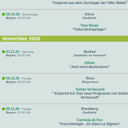
"Kabarett aus dem Sacklager der Viller Mühle"
29.10.26
Kleve
- Donnerstag
Beginn:
19:30 Uhr
Stadthalle
Tony Bauer
"Fallschirmspringer"
November 2026
03.11.26
Borken
- Dienstag
Beginn:
20:00 Uhr
Stadthalle im Vennehof
Alfons
"Jetzt noch deutscherer"
06.11.26
Rees
- Freitag
Beginn:
20:00 Uhr
Bürgerhaus
Stefan Verhasselt
" Kabarett 6.0: Das neue Programm von Stefa
Verhasselt"
06.11.26
Rheinberg
- Freitag
Beginn:
20:00 Uhr
Stadthalle
Carmela de Feo
"Froschkönigin - 20 Jahre La Signora"