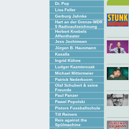
Dr. Pop
Lisa Feller
Gerburg Jahnke
Hart an der Grenze-WDR
5 Radioaufzeichnung
Herbert Knebels
Affentheater
Jess Jochimsen
Jürgen B. Hausmann
Kasalla
Ingrid Kühne
Ludger Kazmierczak
Michael Mittermeier
Patrick Nederkoorn
Olaf Schubert & seine
Freunde
Paul Panzer
Pawel Popolski
Pistors Fussballschule
Till Reiners
Reis against the
Spülmachine