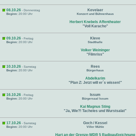
08.10.26
Kevelaer
- Donnerstag
Beginn:
20:00 Uhr
Konzert und Bühnenhaus
Herbert Knebels Affentheater
"Voll Karacho"
09.10.26
Kleve
- Freitag
Beginn:
20:00 Uhr
Stadthalle
Volker Weininger
"Filmriss"
10.10.26
Rees
- Samstag
Beginn:
20:00 Uhr
Bürgerhaus
Abdelkarim
"Plan Z: Jetzt will er´s wissen!"
16.10.26
Issum
- Freitag
Beginn:
20:00 Uhr
Bürgersaal Issum
Kai Magnus Sting
"Ja, Wie?! Tacheles und Wurstsalat"
17.10.26
Goch / Kessel
- Samstag
Beginn:
20:00 Uhr
Viller Mühle
Hart an der Grenze-WDR 5 Radioaufzeichnung