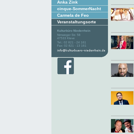
Anka Zink
cinque-SommerNacht
Carmela de Feo
Veranstaltungsorte
Kulturbüro Niederrhein
Nimweger Str. 58
47533 Kleve
Tel.: 02 821 - 24 161
Fax: 02 821 - 13 161