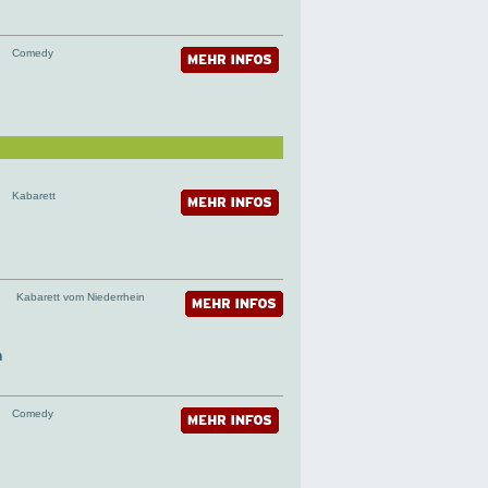
Comedy
Kabarett
Kabarett vom Niederrhein
n
Comedy