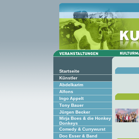
Startseite
Künstler
Abdelkarim
Alfons
Ingo Appelt
Tony Bauer
Jürgen Becker
Mirja Boes & die Honkey
Donkeys
Comedy & Currywurst
Doc Esser & Band