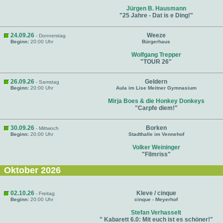
Jürgen B. Hausmann
"25 Jahre - Dat is e Ding!"
24.09.26
Weeze
- Donnerstag
Beginn:
20:00 Uhr
Bürgerhaus
Wolfgang Trepper
"TOUR 26"
26.09.26
Geldern
- Samstag
Beginn:
20:00 Uhr
Aula im Lise Meitner Gymnasium
Mirja Boes & die Honkey Donkeys
"Carpfe diem!"
30.09.26
Borken
- Mittwoch
Beginn:
20:00 Uhr
Stadthalle im Vennehof
Volker Weininger
"Filmriss"
Oktober 2026
02.10.26
Kleve / cinque
- Freitag
Beginn:
20:00 Uhr
cinque - Meyerhof
Stefan Verhasselt
" Kabarett 6.0: Mit euch ist es schöner!"