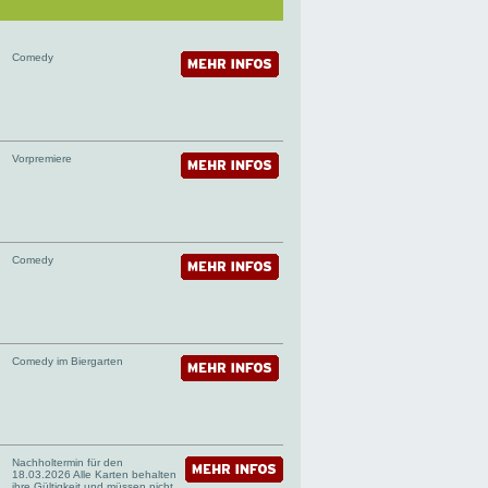
Comedy
Vorpremiere
Comedy
Comedy im Biergarten
Nachholtermin für den
18.03.2026 Alle Karten behalten
ihre Gültigkeit und müssen nicht