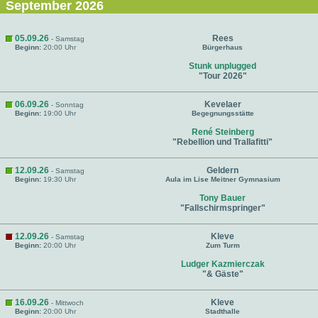
September 2026
05.09.26
Rees
- Samstag
Beginn:
20:00 Uhr
Bürgerhaus
Stunk unplugged
"Tour 2026"
06.09.26
Kevelaer
- Sonntag
Beginn:
19:00 Uhr
Begegnungsstätte
René Steinberg
"Rebellion und Trallafitti"
12.09.26
Geldern
- Samstag
Beginn:
19:30 Uhr
Aula im Lise Meitner Gymnasium
Tony Bauer
"Fallschirmspringer"
12.09.26
Kleve
- Samstag
Beginn:
20:00 Uhr
Zum Turm
Ludger Kazmierczak
"& Gäste"
16.09.26
Kleve
- Mittwoch
Beginn:
20:00 Uhr
Stadthalle