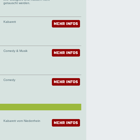
getauscht werden.
Kabarett
Comedy & Musik
Comedy
Kabarett vom Niederrhein