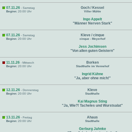
07.11.26
Goch / Kessel
- Samstag
Beginn:
20:00 Uhr
Viller Mühle
Ingo Appelt
"Männer Nerven Stark"
07.11.26
Kleve / cinque
- Samstag
Beginn:
20:00 Uhr
cinque - Meyerhof
Jess Jochimsen
"Von allen guten Geistern"
11.11.26
Borken
- Mittwoch
Beginn:
20:00 Uhr
Stadthalle im Vennehof
Ingrid Kühne
"Ja, aber ohne mich!"
12.11.26
Kleve
- Donnerstag
Beginn:
20:00 Uhr
Stadthalle
Kai Magnus Sting
"Ja, Wie?! Tacheles und Wurstsalat"
13.11.26
Ahaus
- Freitag
Beginn:
20:00 Uhr
Stadthalle
Gerburg Jahnke