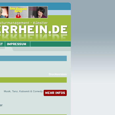
Druckversion
Musik, Tanz, Kabarett & Comedy
er