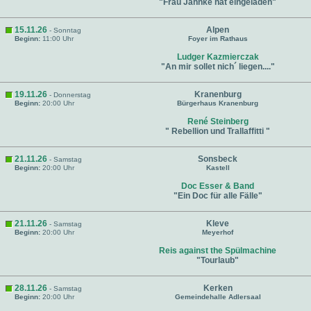
"Frau Jahnke hat eingeladen"
15.11.26
Alpen
- Sonntag
Beginn:
11:00 Uhr
Foyer im Rathaus
Ludger Kazmierczak
"An mir sollet nich´ liegen...."
19.11.26
Kranenburg
- Donnerstag
Beginn:
20:00 Uhr
Bürgerhaus Kranenburg
René Steinberg
" Rebellion und Trallaffitti "
21.11.26
Sonsbeck
- Samstag
Beginn:
20:00 Uhr
Kastell
Doc Esser & Band
"Ein Doc für alle Fälle"
21.11.26
Kleve
- Samstag
Beginn:
20:00 Uhr
Meyerhof
Reis against the Spülmachine
"Tourlaub"
28.11.26
Kerken
- Samstag
Beginn:
20:00 Uhr
Gemeindehalle Adlersaal