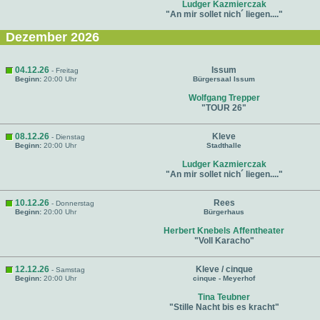
Ludger Kazmierczak
"An mir sollet nich´ liegen...."
Dezember 2026
04.12.26
Issum
- Freitag
Beginn:
20:00 Uhr
Bürgersaal Issum
Wolfgang Trepper
"TOUR 26"
08.12.26
Kleve
- Dienstag
Beginn:
20:00 Uhr
Stadthalle
Ludger Kazmierczak
"An mir sollet nich´ liegen...."
10.12.26
Rees
- Donnerstag
Beginn:
20:00 Uhr
Bürgerhaus
Herbert Knebels Affentheater
"Voll Karacho"
12.12.26
Kleve / cinque
- Samstag
Beginn:
20:00 Uhr
cinque - Meyerhof
Tina Teubner
"Stille Nacht bis es kracht"