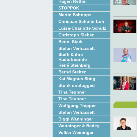
Hagen Rether
STOPPOK
Martin Schopps
Christian Schulte-Loh
Luisa-Charlotte Schulz
Christoph Sieber
Benni Stark
Stefan Verhasselt
Steffi & ihre
Radiofreunde
René Steinberg
Bernd Stelter
Kai Magnus Sting
Stunk unplugged
Tina Teubner
Tina Teubner
Wolfgang Trepper
Stefan Verhasselt
Biggi Wanninger
Wanninger & Badey
Volker Weininger