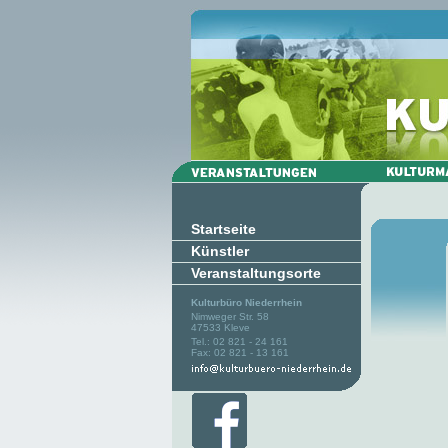
Startseite
Künstler
Veranstaltungsorte
Kulturbüro Niederrhein
Nimweger Str. 58
47533 Kleve
Tel.: 02 821 - 24 161
Fax: 02 821 - 13 161