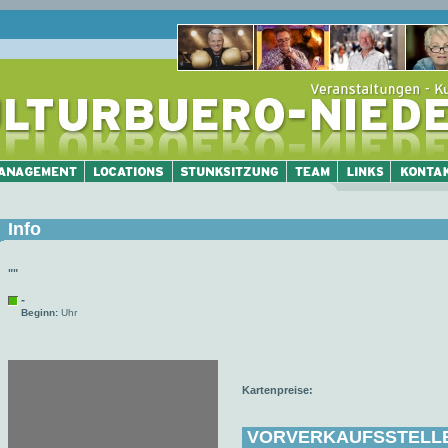
Info
""
-
Beginn:
Uhr
Kartenpreise:
VORVERKAUFSSTELL