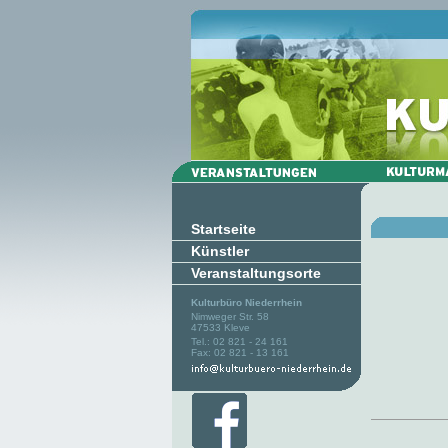
Startseite
Künstler
Veranstaltungsorte
Kulturbüro Niederrhein
Nimweger Str. 58
47533 Kleve
Tel.: 02 821 - 24 161
Fax: 02 821 - 13 161