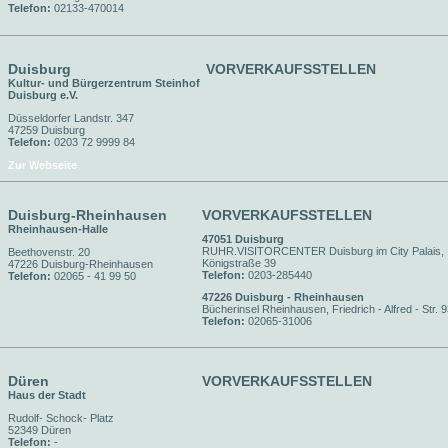
Telefon:
02133-470014
Duisburg
VORVERKAUFSSTELLEN
Kultur- und Bürgerzentrum Steinhof
Duisburg e.V.
Düsseldorfer Landstr. 347
47259 Duisburg
Telefon:
0203 72 9999 84
Zur Webseite
Duisburg-Rheinhausen
VORVERKAUFSSTELLEN
Rheinhausen-Halle
47051 Duisburg
RUHR.VISITORCENTER Duisburg im City Palais,
Beethovenstr. 20
Königstraße 39
47226 Duisburg-Rheinhausen
Telefon:
0203-285440
Telefon:
02065 - 41 99 50
47226 Duisburg - Rheinhausen
Bücherinsel Rheinhausen, Friedrich - Alfred - Str. 
Telefon:
02065-31006
Düren
VORVERKAUFSSTELLEN
Haus der Stadt
Rudolf- Schock- Platz
52349 Düren
Telefon:
-