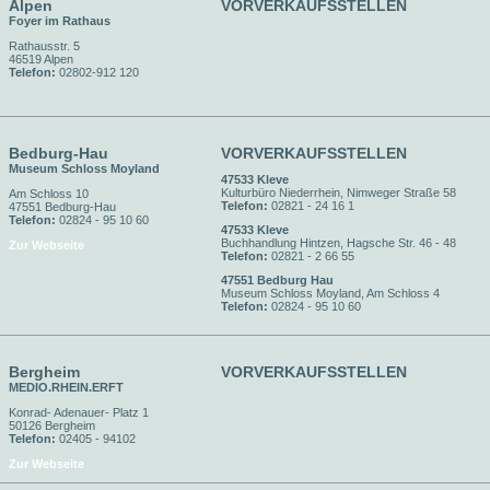
Alpen
VORVERKAUFSSTELLEN
Foyer im Rathaus
Rathausstr. 5
46519 Alpen
Telefon:
02802-912 120
Bedburg-Hau
VORVERKAUFSSTELLEN
Museum Schloss Moyland
47533 Kleve
Kulturbüro Niederrhein, Nimweger Straße 58
Am Schloss 10
Telefon:
02821 - 24 16 1
47551 Bedburg-Hau
Telefon:
02824 - 95 10 60
47533 Kleve
Buchhandlung Hintzen, Hagsche Str. 46 - 48
Zur Webseite
Telefon:
02821 - 2 66 55
47551 Bedburg Hau
Museum Schloss Moyland, Am Schloss 4
Telefon:
02824 - 95 10 60
Bergheim
VORVERKAUFSSTELLEN
MEDIO.RHEIN.ERFT
Konrad- Adenauer- Platz 1
50126 Bergheim
Telefon:
02405 - 94102
Zur Webseite