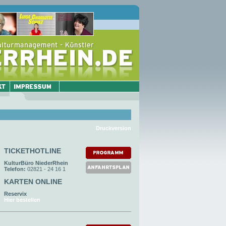
Druckversion
TICKETHOTLINE
KulturBüro NiederRhein
Telefon:
02821 - 24 16 1
KARTEN ONLINE
Reservix
Hier bestellen