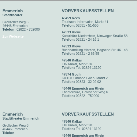
Emmerich
VORVERKAUFSSTELLEN
Stadttheater
46459 Rees
Touristen-Information, Markt 41
Grollscher Weg 6
Telefon:
02851 - 51-555
46446 Emmerich
Telefon:
02822 - 752000
47533 Kleve
Kulturbüro Niederrhein, Nimweger Straße 58
Zur Webseite
Telefon:
02821 - 24 16 1
47533 Kleve
Buchhandlung Hintzen, Hagsche Str. 46 - 48
Telefon:
02821 - 2 66 55
47546 Kalkar
TIK Kalkar, Markt 20
Telefon:
Tel. 02824 13120
47574 Goch
KulTOURbühne Goch, Markt 2
Telefon:
02823 - 32 02 02
46446 Emmerich am Rhein
Theaterbüro, Grollscher Weg 6
Telefon:
02822 - 752000
Emmerich
VORVERKAUFSSTELLEN
Stadttheater Emmerich
47546 Kalkar
TIK Kalkar, Markt 20
Grollscher Weg 6
Telefon:
Tel. 02824 13120
46446 Emmerich
Telefon:
-
46446 Emmerich am Rhein