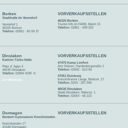
Borken
VORVERKAUFSSTELLEN
Stadthalle im Vennehof
46325 Borken
Tourist-Info im FARB, Markt 15
Vennehof 1
Telefon:
02861 - 939 252
46325 Borken
Telefon:
02861 - 60 09 37
Dinslaken
VORVERKAUFSSTELLEN
Kathrin-Türks-Halle
47475 Kamp Lintfort
Artz Reisen, Hardenbergstraße 1
Platz d´ Agen 4
Telefon:
02842 - 913 90
46535 Dinslaken
Telefon:
02064 4296 -0
47051 Duisburg
Konzertkasse Lange, Beekstr. 17
Zur Webseite
Telefon:
0203 - 287 045
46535 Dinslaken
Stadt Dinslaken, Ritterstr. 1
Telefon:
02064 - 66 222
Dormagen
VORVERKAUFSSTELLEN
Norbert-Gymnasium Knechtsteden
Knechtsteden 17
41540 Dormagen