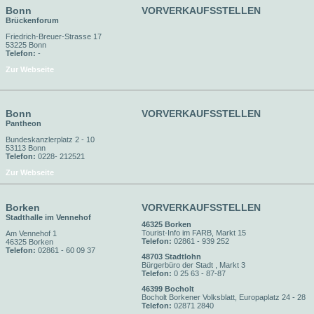
Bonn
VORVERKAUFSSTELLEN
Brückenforum
Friedrich-Breuer-Strasse 17
53225 Bonn
Telefon:
-
Zur Webseite
Bonn
VORVERKAUFSSTELLEN
Pantheon
Bundeskanzlerplatz 2 - 10
53113 Bonn
Telefon:
0228- 212521
Zur Webseite
Borken
VORVERKAUFSSTELLEN
Stadthalle im Vennehof
46325 Borken
Tourist-Info im FARB, Markt 15
Am Vennehof 1
Telefon:
02861 - 939 252
46325 Borken
Telefon:
02861 - 60 09 37
48703 Stadtlohn
Bürgerbüro der Stadt , Markt 3
Telefon:
0 25 63 - 87-87
46399 Bocholt
Bocholt Borkener Volksblatt, Europaplatz 24 - 28
Telefon:
02871 2840