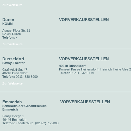
Zur Webseite
Düren
VORVERKAUFSSTELLEN
KOMM
August Klotz Str. 21
52349 Düren
Telefon:
-
Zur Webseite
Düsseldorf
VORVERKAUFSSTELLEN
Savoy-Theater
40210 Düsseldorf
Konzert Kasse Heinersdorff, Heinrich Heine Allee 
Graf-Adolf-Str. 47
Telefon:
0211 - 32 91 91
40210 Düsseldorf
Telefon:
0211- 830 8900
Zur Webseite
Emmerich
VORVERKAUFSSTELLEN
Schulaula der Gesamtschule
Emmerich
Paaltjesteege 1
46446 Emmerich
Telefon:
Theaterbüro: (02822) 75 2000