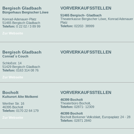
Bergisch Gladbach
VORVERKAUFSSTELLEN
Bürgerhaus Bergischer Löwe
51465 Bergisch- Gladbach
Theaterkasse Bergischer Löwe, Konrad Adenauer
Konrad-Adenauer-Platz
Platz
51465 Bergisch Gladbach
Telefon:
02202- 38999
Telefon:
0 22 02 / 3 89 99
Zur Webseite
Bergisch Gladbach
VORVERKAUFSSTELLEN
Conrad´s Couch
Schloßstr. 14
51429 Bergisch Gladbach
Telefon:
0163 314 08 76
Zur Webseite
Bocholt
VORVERKAUFSSTELLEN
Kulturort Alte Molkerei
46399 Bocholt
Theaterbüro Bocholt,
Werther Str. 16
Telefon:
02871- 12309
46395 Bocholt
Telefon:
0170 22 64 179
46399 Bocholt
Bocholt Borkener Volksblatt, Europaplatz 24 - 28
Zur Webseite
Telefon:
02871 2840