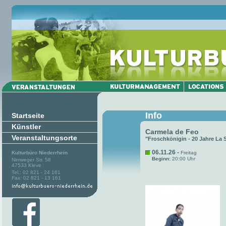
Info
Startseite
Künstler
Carmela de Feo
Veranstaltungsorte
"Froschkönigin - 20 Jahre La 
06.11.26 -
Kulturbüro Niederrhein
Freitag
Beginn:
20:00 Uhr
Nimweger Str. 58
47533 Kleve
Tel.: 02 821 - 24 161
Fax: 02 821 - 13 161